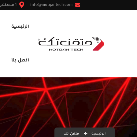
info@motqantech.com
1 مصطفى النحاس - مدينة نصر - القاهرة
الرئيسية
اتصل بنا
الرئيسية
متقن تك