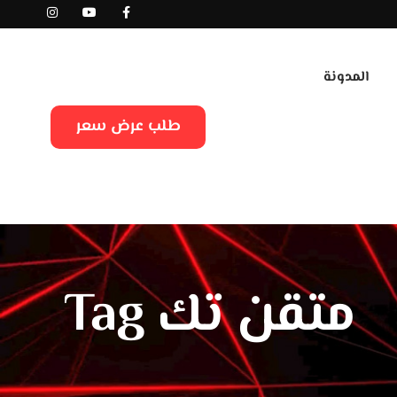
المدونة
طلب عرض سعر
متقن تك Tag