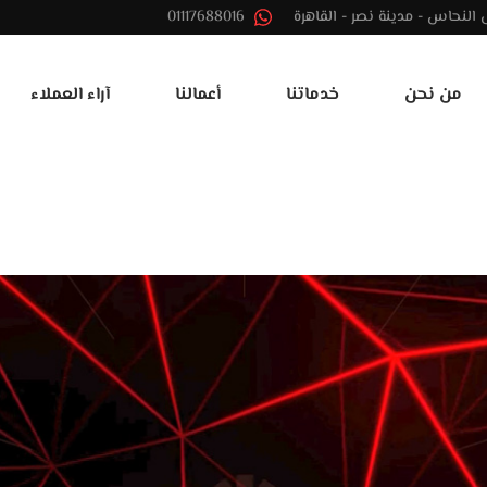
01117688016
من نحن
خدماتنا
أعمالنا
آراء العملاء