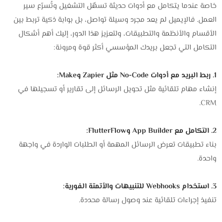
خاصة عندما يتكامل مع أدوات حديثة تسهّل التشغيل وتُسرّع سير
العمل. فالإيميل لم يعد مجرد وسيلة تواصل، بل بوابة ذكية تربط بين
الأقسام والأنظمة والتطبيقات، ولتعزيز هذا الدور، إليك أهم أشكال
التكامل التي تجعل بريدك المؤسسي أكثر قوة ومرونة:
1. ربط البريد مع أدوات No-Code مثل Zapier وMake:
إنشاء مهام تلقائية مثل تحويل الرسائل إلى تقارير أو تسجيلها في
CRM.
2. التكامل مع App Builder وFlutterFlow:
بناء تطبيقات تعرض الرسائل المهمة أو الطلبات الواردة في واجهة
واحدة.
3. استخدام Webhooks للتنبيهات والأتمتة الفورية:
تنفيذ إجراءات تلقائية عند وصول رسالة محددة.