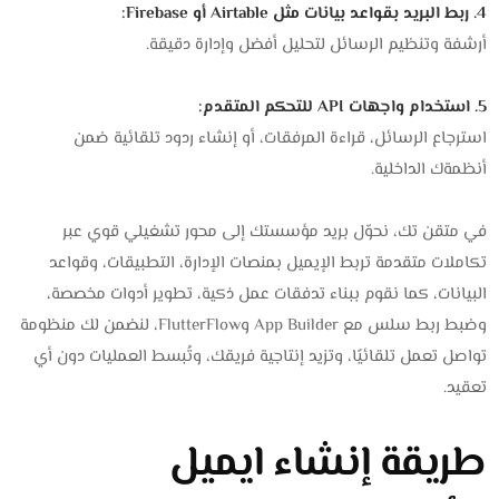
4. ربط البريد بقواعد بيانات مثل Airtable أو Firebase:
أرشفة وتنظيم الرسائل لتحليل أفضل وإدارة دقيقة.
5. استخدام واجهات API للتحكم المتقدم:
استرجاع الرسائل، قراءة المرفقات، أو إنشاء ردود تلقائية ضمن
أنظمةك الداخلية.
في متقن تك، نحوّل بريد مؤسستك إلى محور تشغيلي قوي عبر
تكاملات متقدمة تربط الإيميل بمنصات الإدارة، التطبيقات، وقواعد
البيانات، كما نقوم ببناء تدفقات عمل ذكية، تطوير أدوات مخصصة،
وضبط ربط سلس مع App Builder وFlutterFlow، لنضمن لك منظومة
تواصل تعمل تلقائيًا، وتزيد إنتاجية فريقك، وتُبسط العمليات دون أي
تعقيد.
طريقة إنشاء ايميل