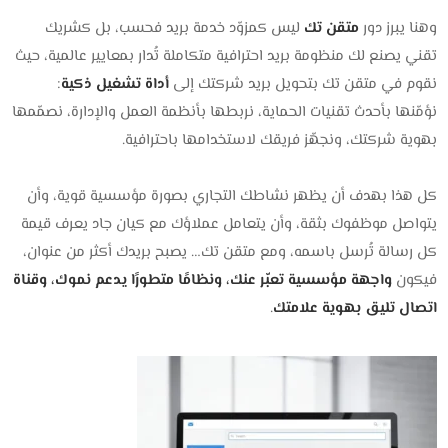
وهنا يبرز دور
متقن تك
ليس كمزوّد خدمة بريد فحسب، بل كشريك
تقني يصنع لك منظومة بريد احترافية متكاملة تُدار بمعايير عالمية، حيث
نقوم في متقن تك بتحويل بريد شركتك إلى
أداة تشغيل ذكية
:
نؤمّنها بأحدث تقنيات الحماية، نربطها بأنظمة العمل والإدارة، نصمّمها
بهوية شركتك، ونجهّز فريقك لاستخدامها باحترافية.
كل هذا بهدف أن يظهر نشاطك التجاري بصورة مؤسسية قوية، وأن
يتواصل موظفوك بثقة، وأن يتعامل عملاؤك مع كيان جاد يعرف قيمة
كل رسالة تُرسل باسمه، ومع متقن تك… يصبح بريدك أكثر من عنوان،
فيكون
واجهة مؤسسية تعبّر عنك، ونظامًا متطورًا يدعم نموك، وقناة
اتصال تليق بهوية علامتك
.