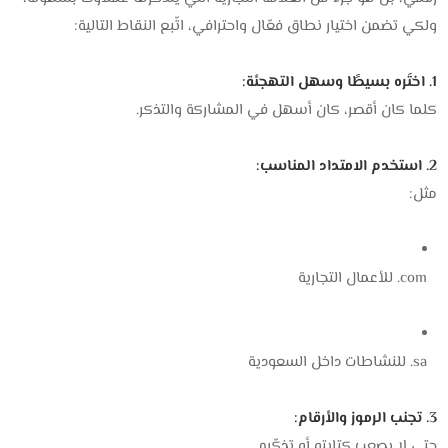
ولكي تضمن اختيار نطاق فعّال واحترافي، اتّبع النقاط التالية:
1. اختَره بسيطًا وسهل التهجئة:
كلما كان أقصر، كان أسهل في المشاركة والتذكر.
2. استخدم الامتداد المناسب:
مثل:
‎.com للأعمال التجارية
‎.sa للنشاطات داخل السعودية
3. تجنب الرموز والأرقام:
حتى لا يصعب كتابته أو تذكّره.