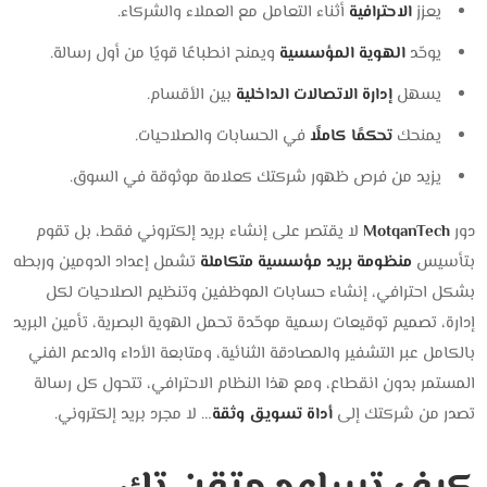
يعزز
الاحترافية
أثناء التعامل مع العملاء والشركاء.
يوحّد
الهوية المؤسسية
ويمنح انطباعًا قويًا من أول رسالة.
يسهل
إدارة الاتصالات الداخلية
بين الأقسام.
يمنحك
تحكمًا كاملًا
في الحسابات والصلاحيات.
يزيد من فرص ظهور شركتك كعلامة موثوقة في السوق.
دور
MotqanTech
لا يقتصر على إنشاء بريد إلكتروني فقط، بل تقوم
بتأسيس
منظومة بريد مؤسسية متكاملة
تشمل إعداد الدومين وربطه
بشكل احترافي، إنشاء حسابات الموظفين وتنظيم الصلاحيات لكل
إدارة، تصميم توقيعات رسمية موحّدة تحمل الهوية البصرية، تأمين البريد
بالكامل عبر التشفير والمصادقة الثنائية، ومتابعة الأداء والدعم الفني
المستمر بدون انقطاع، ومع هذا النظام الاحترافي، تتحول كل رسالة
تصدر من شركتك إلى
أداة تسويق وثقة
… لا مجرد بريد إلكتروني.