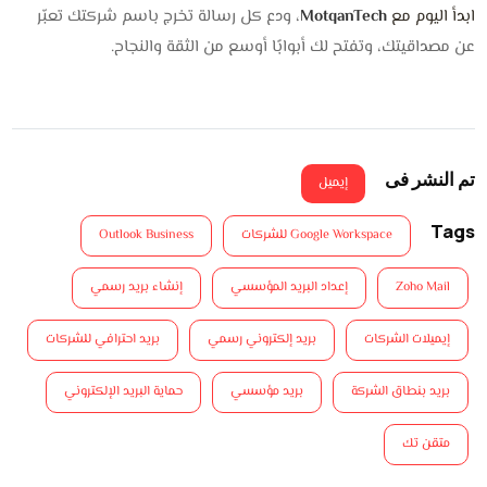
ابدأ اليوم مع
MotqanTech
، ودع كل رسالة تخرج باسم شركتك تعبّر
عن مصداقيتك، وتفتح لك أبوابًا أوسع من الثقة والنجاح.
تم النشر فى
إيميل
Tags
Google Workspace للشركات
Outlook Business
Zoho Mail
إعداد البريد المؤسسي
إنشاء بريد رسمي
إيميلات الشركات
بريد إلكتروني رسمي
بريد احترافي للشركات
بريد بنطاق الشركة
بريد مؤسسي
حماية البريد الإلكتروني
متقن تك