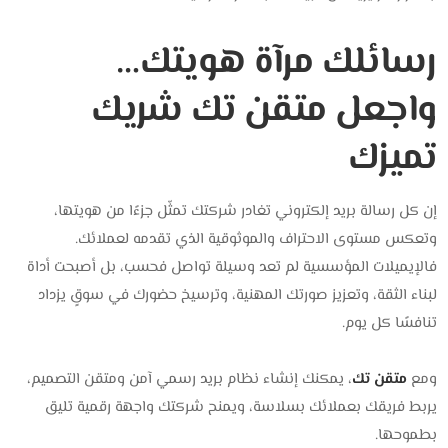
رسائلك مرآة هويتك…
واجعل متقن تك شريك
تميزك
إن كل رسالة بريد إلكتروني تغادر شركتك تمثّل جزءًا من هويتها،
وتعكس مستوى الاحتراف والموثوقية الذي تقدمه لعملائك.
فالإيميلات المؤسسية لم تعد وسيلة تواصل فحسب، بل أصبحت أداة
لبناء الثقة، وتعزيز صورتك المهنية، وترسيخ حضورك في سوقٍ يزداد
تنافسًا كل يوم.
ومع
متقن تك
، يمكنك إنشاء نظام بريد رسمي آمن ومتقن التصميم،
يربط فريقك بعملائك بسلاسة، ويمنح شركتك واجهة رقمية تليق
بطموحها.