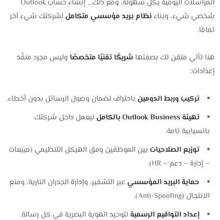
المراسلات اليومية بكل سهولة، ومع ذلك… إنشاء حساب Outlook
شخصي شيء، وبناء
نظام بريد مؤسسي متكامل
لشركتك شيء آخر
تمامًا.
هنا تأتي متقن تك بصفتها
شريكًا تقنيًا متخصصًا
وليس مجرد منفّذ
إعدادات:
تركيب وربط الدومين
باحتراف لضمان وصول الرسائل بدون أخطاء.
تهيئة Outlook Business بالكامل
ليعمل داخل شركتك
بانسيابية تامة.
توزيع الصلاحيات
بين الموظفين وفق الهيكل التنظيمي (مبيعات
– إدارة – دعم – HR).
حماية البريد المؤسسي
عبر التشفير، وإدارة الجدران النارية، ومنع
الانتحال (Anti-Spoofing).
إعداد التواقيع الرسمية
لتوحيد الهوية البصرية في كل رسالة.