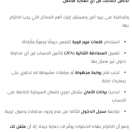
تُحصّن حسابك من أي تهديد محتمل.
ولتحافظ على بريد آمن ومستقر، إليك أهم النصائح التي يجب الالتزام
بها:
استخدام
كلمات مرور قوية
تتضمن حروفًا ورموزًا وأرقامًا.
تفعيل
المصادقة الثنائية (2FA)
لتأمين الحساب من أي محاولة
دخول غير مصرّح بها.
تجنب فتح
روابط مجهولة
أو مرفقات مشبوهة قد تحتوي على
برمجيات ضارة.
تحديث
بيانات الأمان
بشكل دوري لضمان السيطرة الكاملة على
الحساب.
مراجعة
سجل الدخول
للتأكد من عدم وجود محاولات وصول غريبة.
ومع أن الالتزام بهذه الخطوات يوفّر لك حماية جيدة، إلا أن
متقن تك