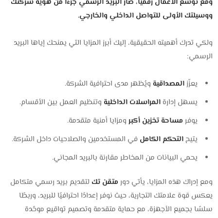
ومع توسّع الأعمال رقميًا، صار البريد الرسمي جزءًا من هوية شركتك
ووسيلتك الأولى للتواصل الداخلي والخارجي.
ولكي تدرك أهميته الحقيقية، إليك أبرز المزايا التي يمنحك إياها البريد
الرسمي:
يعزّز
المصداقية
ويُظهر مدى احترافية الشركة.
يسهل إدارة
المراسلات الداخلية
وتنظيم العمل بين الأقسام.
يوفر
مساحة تخزين أكبر
ومزايا أمنية متقدمة.
يتيح
التحكم الكامل
في المستخدمين والصلاحيات داخل الشركة.
يحمي البيانات من المخاطر مقارنة بالبريد المجاني.
ومع إدراك هذه المزايا، يأتي دور
متقن تك
لتقديم بريد رسمي متكامل
يعكس قوة علامتك التجارية، حيث نوفر إعدادًا احترافيًا للبريد، وربطًا
سلسًا بجميع الأجهزة، مع حماية متقدمة وتصميم تواقيع موحّدة