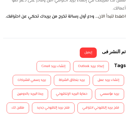
متقن تك شريكك في إنشاء بريد احترافي آمن وقادر على دعم نمو
أعمالك.
اضغط لتبدأ الآن
… ودع أول رسالة تخرج من بريدك تحكي عن احترافك.
تم النشر فى
إيميل
Tags
إعداد بريد Outlook
إنشاء بريد Gmail
إنشاء بريد عمل
بريد بنطاق الشركة
بريد رسمي للشركات
بريد مؤسسي
حماية البريد الإلكتروني
ربط البريد بالدومين
فتح بريد إلكتروني احترافي
فتح بريد إلكتروني جديد
متقن تك