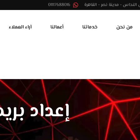
01117688016
من نحن
خدماتنا
أعمالنا
آراء العملاء
إعداد بري