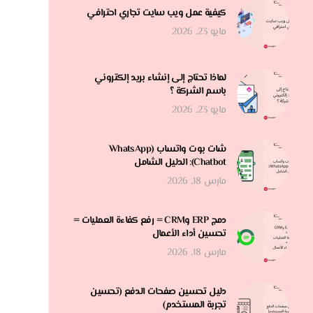
كيفية عمل ويب سايت تجاري احترافي
مايو 23, 2026
لماذا تحتاج إلى إنشاء بريد إلكتروني
باسم الشركة ؟
مايو 23, 2026
شات بوت واتساب (WhatsApp
Chatbot): الدليل الشامل
مارس 18, 2026
دمج ERP وCRM = رفع كفاءة العمليات =
تحسين أداء الأعمال
مارس 18, 2026
دليل تحسين صفحات الدفع (تحسين
تجربة المستخدم)