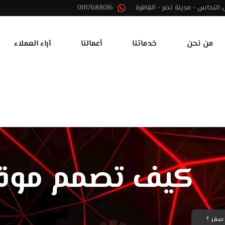
01117688016
من نحن
خدماتنا
أعمالنا
آراء العملاء
كيف تصمم موقع
سفر ؟