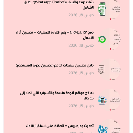
شات بوت واتساب (WhatsApp Chatbot): الدليل
الشامل
مارس 18, 2026
دمج ERP وCRM = رفع كفاءة العمليات = تحسين أداء
الأعمال
مارس 18, 2026
دليل تحسين صفحات الدفع (تحسين تجربة المستخدم)
مارس 18, 2026
نماذج مواقع ناجحة ملهمة والأسباب التي أدت إلى
نجاحها
مارس 18, 2026
تحديث ووردبريس = الحفاظ على استقرار الأداء