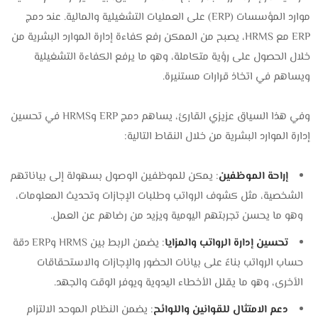
موارد المؤسسات (ERP) على العمليات التشغيلية والمالية. عند دمج
ERP مع HRMS، يصبح من الممكن رفع كفاءة إدارة الموارد البشرية من
خلال الحصول على رؤية متكاملة، وهو ما يرفع الكفاءة التشغيلية
ويساهم في اتخاذ قرارات مستنيرة.
وفي هذا السياق عزيزي القارئ، يساهم دمج ERP وHRMS في تحسين
إدارة الموارد البشرية من خلال النقاط التالية:
إراحة الموظفين
: يمكن للموظفين الوصول بسهولة إلى بياناتهم
الشخصية، مثل كشوف الرواتب وطلبات الإجازات وتحديث المعلومات،
وهو ما يحسن تجربتهم اليومية ويزيد من رضاهم عن العمل.
تحسين إدارة الرواتب والمزايا
: يضمن الربط بين HRMS وERP دقة
حساب الرواتب بناءً على بيانات الحضور والإجازات والاستحقاقات
الأخرى، وهو ما يقلل الأخطاء اليدوية ويوفر الوقت والجهد.
دعم الامتثال للقوانين واللوائح
: يضمن النظام الموحد الالتزام