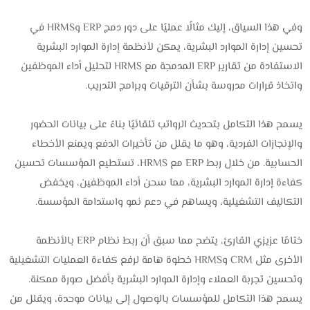
وفي هذا السياق، إليك مثالًا عمليًا على دور دمج ERP وHRMS في
تحسين إدارة الموارد البشرية، يمكن لأنظمة إدارة الموارد البشرية
الاستفادة من تقارير ERP المدمجة مع HRMS لتحليل أداء الموظفين
واتخاذ قرارات مدروسة بشأن الترقيات وبرامج التدريب.
يسمح هذا التكامل بتحديث الرواتب تلقائيًا بناءً على بيانات الحضور
والإنجازات الفردية، وهو ما يقلل من تأخيرات الدفع ويمنع الأخطاء
الحسابية. من خلال ربط ERP مع HRMS، تستطيع المؤسسات تحسين
كفاءة إدارة الموارد البشرية، مما سحن أداء الموظفين، ويخفض
التكاليف التشغيلية، ويساهم في دعم نمو واستدامة المؤسسة.
ختامًا عزيزي القارئ، يتضح مما سبق أن ربط نظام ERP بالأنظمة
الأخرى مثل CRM وHRMS خطوة هامة لرفع كفاءة العمليات التشغيلية
وتحسين تجربة العملاء وإدارة الموارد البشرية بأفضل صورة ممكنة.
يسمح هذا التكامل للمؤسسات بالوصول إلى بيانات موحدة، ويقلل من