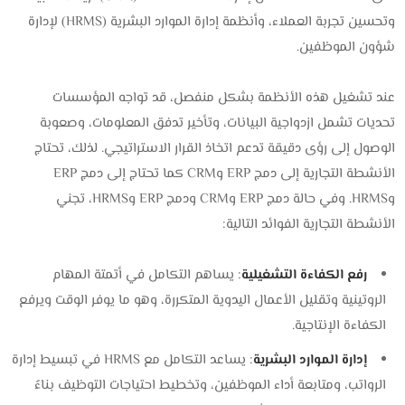
وتحسين تجربة العملاء، وأنظمة إدارة الموارد البشرية (HRMS) لإدارة
شؤون الموظفين.
عند تشغيل هذه الأنظمة بشكل منفصل، قد تواجه المؤسسات
تحديات تشمل ازدواجية البيانات، وتأخير تدفق المعلومات، وصعوبة
الوصول إلى رؤى دقيقة تدعم اتخاذ القرار الاستراتيجي. لذلك، تحتاج
الأنشطة التجارية إلى دمج ERP وCRM كما تحتاج إلى دمج ERP
وHRMS. وفي حالة دمج ERP وCRM ودمج ERP وHRMS، تجني
الأنشطة التجارية الفوائد التالية:
رفع الكفاءة التشغيلية
: يساهم التكامل في أتمتة المهام
الروتينية وتقليل الأعمال اليدوية المتكررة، وهو ما يوفر الوقت ويرفع
الكفاءة الإنتاجية.
إدارة الموارد البشرية
: يساعد التكامل مع HRMS في تبسيط إدارة
الرواتب، ومتابعة أداء الموظفين، وتخطيط احتياجات التوظيف بناءً