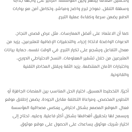
وتحسين العلاقة بينهم وبين المؤسسة. التركيز على واجهة جذابة
وسهلة التنقل، نموذج تبرع واضح ومباشر، وتكامل آمن مع بوابات
الدفع يضمن سرعة وكفاءة عملية التبرع.
كما أن الاعتماد على أفضل الممارسات، مثل عرض قصص النجاح،
الدعوات الواضحة لاتخاذ إجراء، والتحفيزات الإضافية للمتبرعين، يزيد من
معدل التفاعل ويشجع على تكرار التبرع. في الوقت نفسه، حماية بيانات
المتبرعين من خلال تشفير المعلومات، النسخ الاحتياطي الدوري،
واختبارات الأمان المنتظمة، يزيد الثقة ويقلل المخاطر التقنية
والقانونية.
أخيرًا، التخطيط المسبق، اختيار الحل المناسب بين المنصات الجاهزة أو
التطوير المخصص، ومراعاة التكلفة مقابل الجودة، يضمن إطلاق موقع
فعال. الموقع المصمم بشكل احترافي يعكس مصداقية المؤسسة
ويسمح لها بتحقيق أهدافها بشكل أكثر فاعلية. وعليه، تحتاج إلى
اختيار شريك موثوق يساعدك على الحصول على موقع موثوق.