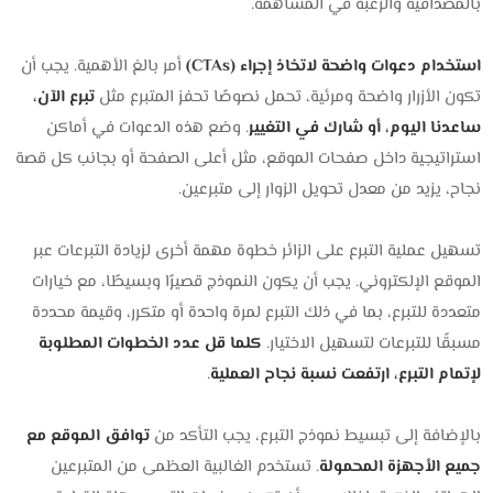
بالمصداقية والرغبة في المساهمة.
استخدام دعوات واضحة لاتخاذ إجراء (CTAs)
أمر بالغ الأهمية. يجب أن
تكون الأزرار واضحة ومرئية، تحمل نصوصًا تحفز المتبرع مثل
تبرع الآن،
ساعدنا اليوم، أو شارك في التغيير
. وضع هذه الدعوات في أماكن
استراتيجية داخل صفحات الموقع، مثل أعلى الصفحة أو بجانب كل قصة
نجاح، يزيد من معدل تحويل الزوار إلى متبرعين.
تسهيل عملية التبرع على الزائر خطوة مهمة أخرى لزيادة التبرعات عبر
الموقع الإلكتروني. يجب أن يكون النموذج قصيرًا وبسيطًا، مع خيارات
متعددة للتبرع، بما في ذلك التبرع لمرة واحدة أو متكرر، وقيمة محددة
مسبقًا للتبرعات لتسهيل الاختيار.
كلما قل عدد الخطوات المطلوبة
لإتمام التبرع، ارتفعت نسبة نجاح العملية
.
بالإضافة إلى تبسيط نموذج التبرع، يجب التأكد من
توافق الموقع مع
جميع الأجهزة المحمولة
. تستخدم الغالبية العظمى من المتبرعين