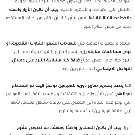
الهواتف الذكية، لذلك يجب أن تكون صفحات التبرع سهلة القراءة
والتنقل على الهواتف والأجهزة اللوحية،
يجب أن تكون
الأزرار واضحة
والخطوط قابلة للقراءة
، فمن شأن ذلك أن يقلل من إحباط المستخدم
ويزيد من فرص إتمام التبرع.
استخدام تحفيزات إضافية مثل
شهادات الشكر، الشارات التقديرية، أو
عرض مساهمات سابقة
يزيد شعور المتبرع بالقيمة ويشجعه على
التبرع مرة أخرى. يمكن أيضًا
إضافة خيار مشاركة التبرع على وسائل
التواصل الاجتماعي
لجذب متبرعين جدد.
كما
ينصح بتقديم تقارير دورية للمتبرعين توضح كيف تم استخدام
أموالهم
، فمن شأن ذلك يزيد الشفافية ويكتسب الثقة. تميل المواقع
التي توفر هذه الميزة إلى الحصول على تبرعات بشكل مستمر، لأنها
تبني علاقة قوية بين المؤسسة والمتبرع.
أخيرًا،
يجب أن يكون المحتوى واضحًا ومقنعًا، مع نصوص تشرح