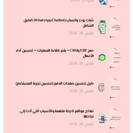
مايو 23, 2026
شات بوت واتساب (WhatsApp Chatbot): الدليل
الشامل
مارس 18, 2026
دمج ERP وCRM = رفع كفاءة العمليات = تحسين أداء
الأعمال
مارس 18, 2026
دليل تحسين صفحات الدفع (تحسين تجربة المستخدم)
مارس 18, 2026
نماذج مواقع ناجحة ملهمة والأسباب التي أدت إلى
نجاحها
مارس 18, 2026