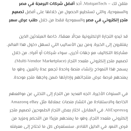
متقن تك – MotqanTech، أحد
أفضل شركات البرمجة في مصر
والسعودية، والتي تستطيع الحصول من خلالها على أفضل
تصميم
متجر إلكتروني في مصر
والسعودية فقط من خلال
طلب عرض سعر
.
قد تبدو التجارة الإلكترونية مجالًا معقدًا، خاصة المبتدئين الذين
يفتقرون إلى الخبرة. ومن بين الأساليب التي تسهل دخول هذا العالم،
مشاركة التكاليف مع جهات أخرى، سواء شركات أو أفراد، من خلال
تصميم متجر إلكتروني متعدد التجار (Multi-Vendor Marketplace).
يسمح هذا النموذج بإنشاء منصة واحدة تجمع عدة بائعين، وهو ما
يمنحهم فرصة عرض منتجاتهم وإدارتها ضمن واجهة متجر موحدة.
في السنوات الأخيرة، اتجه العديد من التجار إلى التخلي عن مواقعهم
الخاصة والاستفادة من انتشار منصات عملاقة مثل eBay وAmazon
وAliExpress. في المقابل، اختار بعض التجار الطموحين تصميم متجر
إلكتروني متعدد التجار، وهو ما يمنحهم مزيدًا من التحكم ومزيد من
فرص النمو. في الدليل القادم، سنستعرض كل ما تحتاج إلى معرفته