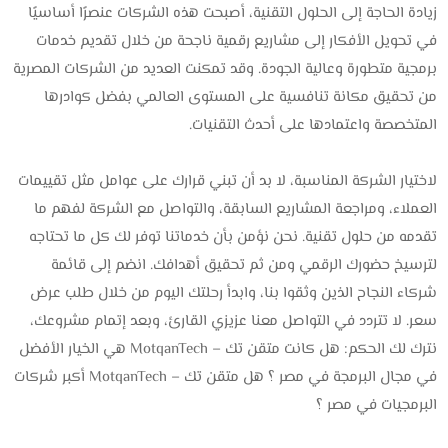
زيادة الحاجة إلى الحلول التقنية، أصبحت هذه الشركات عنصرًا أساسيًا
في تحويل الأفكار إلى مشاريع رقمية ناجحة من خلال تقديم خدمات
برمجية متطورة وعالية الجودة. وقد تمكنت العديد من الشركات المصرية
من تحقيق مكانة تنافسية على المستوى العالمي بفضل كوادرها
المتخصصة واعتمادها على أحدث التقنيات.
لاختيار الشركة المناسبة، لا بد أن تبني قرارك على عوامل مثل تقييمات
العملاء، ومراجعة المشاريع السابقة، والتواصل مع الشركة لفهم ما
تقدمه من حلول تقنية. نحن نؤمن بأن خدماتنا توفر لك كل ما تحتاجه
لترسيخ حضورك الرقمي ومن ثم تحقيق أهدافك. انضم إلى قائمة
شركاء النجاح الذين وثقوا بنا، وابدأ رحلتك اليوم من خلال طلب عرض
سعر. لا تتردد في التواصل معنا عزيزي القارئ، وبعد إتمام مشروعك،
نترك لك الحكم: هل كانت متقن تك – MotqanTech هي الخيار الأفضل
في مجال البرمجة في مصر ؟ هل متقن تك – MotqanTech أكبر شركات
البرمجيات في مصر ؟