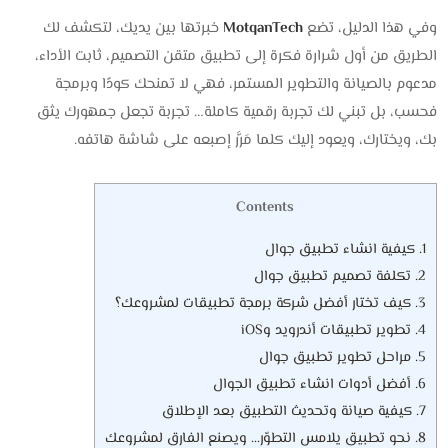
وفي هذا الدليل، تضع
MotqanTech
خبرتها بين يديك، لتكشف لك
الطريق من أول شرارة فكرة إلى تطبيق متقن التصميم، ثابت الأداء،
مدعوم بالصيانة والتطوير المستمر، فهي لا تمنحك كودًا وبرمجة
فحسب، بل تبني لك تجربة رقمية كاملة… تجربة تجعل جمهورك يثق
بك، ويختارك، ويعود إليك كلما مَرَّر إصبعه على شاشة هاتفه.
Contents
1.
كيفية انشاء تطبيق جوال
2.
تكلفة تصميم تطبيق جوال
3.
كيف تختار أفضل شركة برمجة تطبيقات لمشروعك؟
4.
تطوير تطبيقات أندرويد وiOS
5.
مراحل تطوير تطبيق جوال
6.
أفضل أدوات انشاء تطبيق الجوال
7.
​كيفية صيانة وتحديث التطبيق بعد الإطلاق
8.
نحو تطبيق يلامس التطوّر… ويصنع الفارق لمشروعك