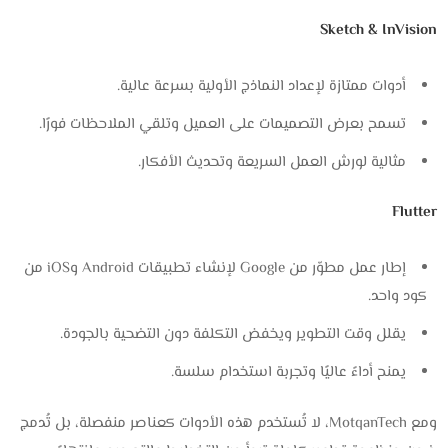
Sketch & InVision
أدوات ممتازة لإعداد النماذج الأولية بسرعة عالية.
تسمح بعرض التصميمات على العميل وتلقي الملاحظات فورًا.
مثالية لورش العمل السريعة وتحديث الأفكار.
Flutter
إطار عمل مطوّر من Google لإنشاء تطبيقات Android وiOS من
كود واحد.
يقلل وقت التطوير ويخفض التكلفة دون التضحية بالجودة.
يمنح أداءً عاليًا وتجربة استخدام سلسة.
ومع MotqanTech، لا تُستخدم هذه الأدوات كعناصر منفصلة، بل تُدمج