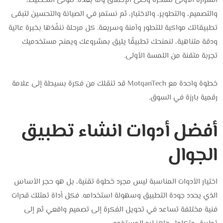
الشرارة الأولى للفكرة وحتى الإطلاق وما بعده. نتولى التخطيط،
والتصميم، والتطوير، والاختبار، ثم نستمر في الصيانة والتحسين لتبقى
تطبيقاتك مواكبة للتطور وآمنة وسريعة. كل مرحلة ننفّذها بخبرة عالية
ودقة متناهية، لنمنحك تطبيقًا يليق بمشروعك ويمنح مستخدميك
تجربة متقنة من اللمسة الأولى.
خطوة واحدة مع MotqanTech قد تنقلك من فكرة بسيطة إلى علامة
رقمية بارزة في السوق.
أفضل أدوات انشاء تطبيق
الجوال
اختيار الأدوات المناسبة ليس مجرد خطوة تقنية، بل هو حجر الأساس
الذي يحدد جودة التطبيق وسهولة استخدامه. فكل أداة تمتلك قدرات
فنية مختلفة تساعد في تحويل الفكرة إلى تصميم واقعي ثم إلى