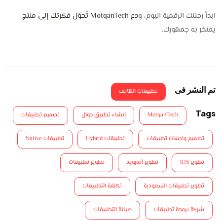
ابدأ رحلتك الرقمية اليوم، و
دع MotqanTech تُحوّل فكرتك إلى منتج
يفتخر به جمهورك.
تم النشر فى
تطبيقات الهاتف
Tags
MotqanTech
إنشاء تطبيق جوال
تصميم تطبيقات
تصميم واجهات تطبيقات
تطبيقات Hybrid
تطبيقات Native
تطوير IOS
تطوير أندرويد
تطوير تطبيقات
تطوير تطبيقات السعودية
تكلفة التطبيقات
شركة برمجة تطبيقات
صيانة التطبيقات