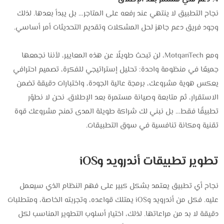
نجاح التطبيق لا ينتهي عند رفعه على المتاجر… بل يبدأ بعدها. لذلك
وجود فريق دعم جاهز لحل المشكلات وتقديم التحديثات أمر أساسي.
ومع MotqanTech، لن تبحث طويلًا عن هذه المعايير، لأننا نجمعها
جميعًا في منظومة واحدة: تحليل إستراتيجي للفكرة، تصميم احترافي
يعكس هوية مشروعك، برمجة عالية الجودة، واختبارات دقيقة تضمن
الاستقرار، ثم متابعة وصيانة مستمرة بعد الإطلاق. نحن لا نطوّر
تطبيقًا فقط… بل نبني لك شراكة طويلة المدى تمنح مشروعك قوة
تقنية ومكانة تنافسية في سوق التطبيقات.
تطوير تطبيقات أندرويد وiOS
نجاح أي تطبيق يعتمد بشكل كبير على فهم النظام الذي سيعمل
عليه. فكل من أندرويد وiOS يمتلك قواعده، وتجربته الخاصة، ومتطلبات
دقيقة لا بد من مراعاتها. لذلك، اختيار أسلوب التطوير المناسب لكل