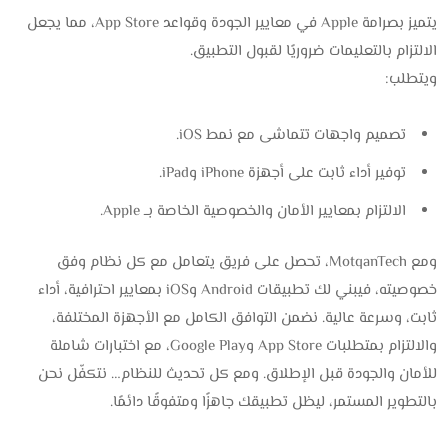
يتميز بصرامة Apple في معايير الجودة وقواعد App Store، مما يجعل
الالتزام بالتعليمات ضروريًا لقبول التطبيق.
ويتطلب:
تصميم واجهات تتماشى مع نمط iOS.
توفير أداء ثابت على أجهزة iPhone وiPad.
الالتزام بمعايير الأمان والخصوصية الخاصة بــ Apple.
ومع MotqanTech، تحصل على فريق يتعامل مع كل نظام وفق
خصوصيته، فيبني لك تطبيقات Android وiOS بمعايير احترافية، أداء
ثابت، وسرعة عالية. نضمن التوافق الكامل مع الأجهزة المختلفة،
والالتزام بمتطلبات App Store وGoogle Play، مع اختبارات شاملة
للأمان والجودة قبل الإطلاق. ومع كل تحديث للنظام… نتكفّل نحن
بالتطوير المستمر، ليظل تطبيقك جاهزًا ومتفوقًا دائمًا.