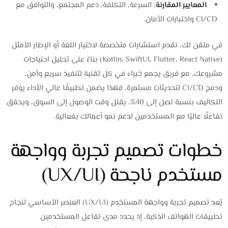
المعايير المقارنة
: السرعة، التكلفة، دعم المجتمع، والتوافق مع
CI/CD واختبارات الأمان.
في متقن تك، نقدم استشارات متخصصة لاختيار اللغة أو الإطار الأمثل
(Kotlin، SwiftUI، Flutter، React Native) بناءً على تحليل احتياجات
مشروعك، مع فريق يجمع خبراء في كل تقنية لتنفيذ سريع وآمن،
ودمج CI/CD لتحديثات مستمرة، فهذا يضمن تطبيقًا عالي الأداء يوفر
التكاليف بنسبة تصل إلى 40%، يقلل وقت الوصول إلى السوق، ويحقق
تفاعلًا عاليًا مع المستخدمين لدعم نمو أعمالك بفعالية.
خطوات تصميم تجربة وواجهة
مستخدم ناجحة (UX/UI)
يُعد تصميم تجربة وواجهة المستخدم (UX/UI) العنصر الأساسي لنجاح
تطبيقات الهواتف الذكية، إذ يحدد مدى تفاعل المستخدمين