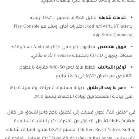
بكفاءة عالية ونتائج مضمونة تلبي توقعات السوق.
خدمات شاملة
: تحليل الفكرة، تصميم UX/UI، برمجة
بـKotlin/SwiftUI/Flutter، اختبارات أمان، ونشر عبر Play Console
وApp Store Connect.
فريق متخصص
: مطورون خبراء في iOS وAndroid مع خبرة 7+
سنوات، يديرون CI/CD وتحليلات Firebase لأداء مثالي.
توفير التكاليف
: خطط مرنة توفر 30-40% مقارنة بالتطوير
التقليدي مع ضمان MVP في 6-8 أسابيع.
دعم ما بعد الإطلاق
: صيانة مستمرة، تحديثات، وتحسينات بناءً
على بيانات المستخدمين لزيادة الاحتفاظ بنسبة 50%.
في “متقن تك”، نحول فكرتك إلى تطبيق ناجح جاهز للسوق من خلال
منهجية كاملة تشمل التحقق من الفكرة، اختيار التقنيات المناسبة
(Flutter، React Native، Kotlin)، تصميم UX/UI متميز، اختبارات شاملة،
نشر سلس، وإدارة تكاليف/وقت دقيقة مع CI/CD متكامل، فنقدم لك