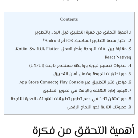
Contents
1.
أهمية التحقق من فكرة التطبيق قبل البدء بالتطوير
2.
اختيار منصة التطوير المناسبة: iOS أم Android؟
3.
مقارنة بين لغات البرمجة وأطر العمل: Kotlin، SwiftUI، Flutter،
وReact Native
4.
خطوات تصميم تجربة وواجهة مستخدم ناجحة (UX/UI)
5.
دور اختبارات الجودة وضمان أمان التطبيق
6.
مراحل نشر التطبيق عبر Play Console وApp Store Connect
7.
كيفية إدارة التكلفة والوقت في تطوير التطبيق
8.
دور “متقن تك” في دعم تطوير تطبيقات الهواتف الذكية الناجحة
9.
خطوتك التالية نحو النجاح الرقمي
أهمية التحقق من فكرة