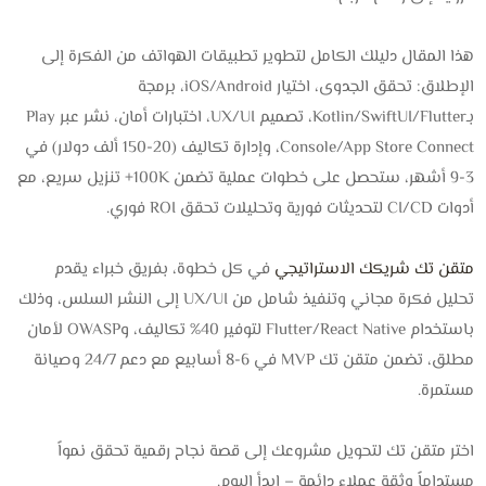
هذا المقال دليلك الكامل لتطوير تطبيقات الهواتف من الفكرة إلى
الإطلاق: تحقق الجدوى، اختيار iOS/Android، برمجة
بـKotlin/SwiftUI/Flutter، تصميم UX/UI، اختبارات أمان، نشر عبر Play
Console/App Store Connect، وإدارة تكاليف (20-150 ألف دولار) في
3-9 أشهر، ستحصل على خطوات عملية تضمن 100K+ تنزيل سريع، مع
أدوات CI/CD لتحديثات فورية وتحليلات تحقق ROI فوري.
متقن تك شريكك الاستراتيجي
في كل خطوة، بفريق خبراء يقدم
تحليل فكرة مجاني وتنفيذ شامل من UX/UI إلى النشر السلس، وذلك
باستخدام Flutter/React Native لتوفير 40% تكاليف، وOWASP لأمان
مطلق، تضمن متقن تك MVP في 6-8 أسابيع مع دعم 24/7 وصيانة
مستمرة.
اختر متقن تك لتحويل مشروعك إلى قصة نجاح رقمية تحقق نمواً
مستداماً وثقة عملاء دائمة – ابدأ اليوم.