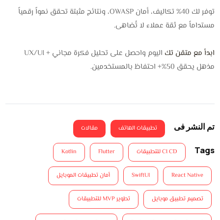
توفر لك 40% تكاليف، أمان OWASP، ونتائج مثبتة تحقق نمواً رقمياً
مستداماً مع ثقة عملاء لا تُضاهى.
ابدأ مع متقن تك
اليوم واحصل على تحليل فكرة مجاني + UX/UI
مذهل يحقق 50%+ احتفاظ بالمستخدمين.
تم النشر فى
تطبيقات الهاتف
مقالات
Tags
CI CD للتطبيقات
Flutter
Kotlin
React Native
SwiftUI
أمان تطبيقات الموبايل
تصميم تطبيق موبايل
تطوير MVP للتطبيقات