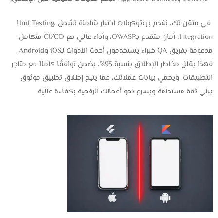
في متقن تك، نقدم بروتوكولات اختبار شاملة تشمل Unit Testing،
Integration، أمان متقدم بـOWASP، وأداء عالي مع CI/CD متكامل،
مدعومة بفريق QA خبراء يستخدمون أحدث الأدوات لـiOS وAndroid،
فهذا يقلل مخاطر الإطلاق بنسبة 95%، يضمن توافقًا كاملاً مع متاجر
التطبيقات، ويحمي بيانات عملائك، مما يتيح إطلاق تطبيق موثوق
يبني ثقة مستدامة ويسرع نمو أعمالك الرقمية بكفاءة عالية.