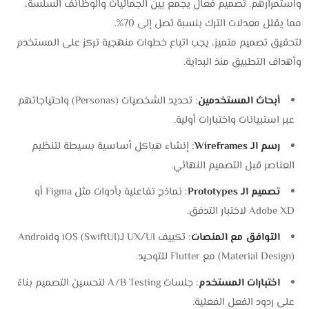
واستمرارهم. تصميم فعال يجمع بين الجماليات والوظائف السلسة،
مما يقلل معدلات الترك بنسبة تصل إلى 70%.
لتحقيق تصميم متميز، يجب اتباع خطوات منهجية تركز على المستخدم
وأهداف التطبيق منذ البداية.
أبحاث المستخدمين
: تحديد الشخصيات (Personas) واحتياجاتهم
عبر استبيانات واختبارات أولية.
رسم الـ Wireframes
: إنشاء هياكل أساسية بسيطة لتنظيم
العناصر قبل التصميم النهائي.
تصميم الـ Prototypes
: نماذج تفاعلية بأدوات مثل Figma أو
Adobe XD لاختبار التدفق.
التوافق مع المنصات
: تكييف UX/UI لـiOS (SwiftUI) وAndroid
(Material Design) مع Flutter للتوحيد.
اختبارات المستخدم
: جلسات A/B Testing لتحسين التصميم بناءً
على ردود الفعل الفعلية.