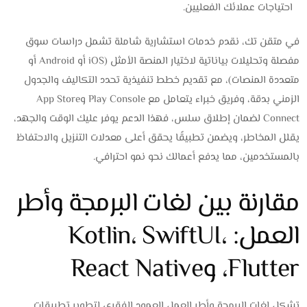
احتياجات عملائك الفعليين.
في متقن تك، نقدم خدمات استشارية شاملة تشمل دراسات سوق
مفصلة وتحليلات بياناتية لاختيار المنصة الأمثل (iOS أو Android أو
متعددة المنصات)، مع تقديم خطط تنفيذية تحدد التكاليف والجدول
الزمني بدقة، وفريق خبراء يتعامل مع Play Console وApp Store
Connect لضمان إطلاق سلس، فهذا الدعم يوفر عليك الوقت والجهد،
يقلل المخاطر، ويضمن تطبيقًا يحقق أعلى معدلات التنزيل والاحتفاظ
بالمستخدمين، مما يدفع أعمالك نحو نمو احترافي.
مقارنة بين لغات البرمجة وأطر
العمل: Kotlin، SwiftUI،
Flutter، وReact Native
تشكل لغات البرمجة وأطر العمل العمود الفقري لتطوير تطبيقات