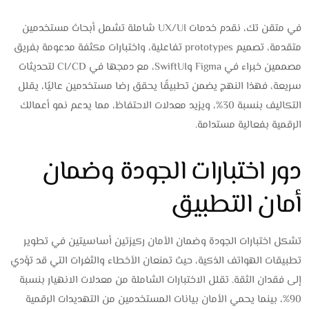
في متقن تك، نقدم خدمات UX/UI شاملة تشمل أبحاث مستخدمين
متقدمة، تصميم prototypes تفاعلية، واختبارات مكثفة مدعومة بفريق
مصممين خبراء في Figma وSwiftUI، مع دمجها في CI/CD لتحديثات
سريعة، فهذا النهج يضمن تطبيقًا يحقق رضا مستخدمين عاليًا، يقلل
التكاليف بنسبة 30%، ويزيد معدلات الاحتفاظ، مما يدعم نمو أعمالك
الرقمية بفعالية مستدامة.
دور اختبارات الجودة وضمان
أمان التطبيق
تشكل اختبارات الجودة وضمان الأمان ركيزتين أساسيتين في تطوير
تطبيقات الهواتف الذكية، حيث تمنعان الأخطاء والثغرات التي قد تؤدي
إلى فقدان الثقة. تقلل الاختبارات الشاملة من معدلات الانهيار بنسبة
90%، بينما يحمي الأمان بيانات المستخدمين من التهديدات الرقمية