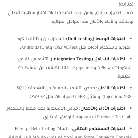
المتزايدة.
لضمان تطبيق موثوق وآمن، يجب تنفيذ خطوات اختبار منهجية تغطي
الوظائف والأداء والأمان منذ المراحل المبكرة:
اختبارات الوحدة (Unit Testing)
: التحقق من وظائف الكود
الفردية باستخدام أدوات مثل XCTest لـiOS وJUnit لـAndroid.
اختبارات التكامل (Integration Testing)
: التأكد من تفاعل
المكونات مع APIs وCI/CD pipelines للكشف عن المشكلات
المبكرة.
اختبارات الأمان
: فحص التشفير، الحماية من الهجمات (SQL
Injection، XSS)، وامتثال GDPR مع أدوات مثل OWASP.
اختبارات الأداء والأحمال
: قياس الاستجابة تحت ضغط باستخدام
Firebase Test Lab أو Appium للتوافق الجهازي.
اختبارات المستخدم النهائي
: جلسات Beta Testing عبر Play
Console وApp Store Connect لجمع تعليقات حقيقية قبل الإطلاق.