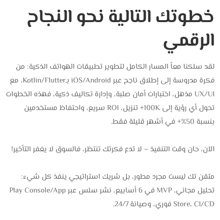
خطوتك التالية نحو النجاح
الرقمي
لقد سلكنا معاً المسار الكامل لتطوير تطبيقات الهواتف الذكية: من
فكرة مدروسة إلى إطلاق ناجح عبر iOS/Android بـKotlin/Flutter، مع
UX/UI مذهل، اختبارات أمان صلبة، وإدارة تكاليف ذكية، فهذه الخطوات
تحول أي رؤية إلى 100K+ تنزيل، ROI سريع، واحتفاظ مستخدمين
بنسبة 50%+ في أشهر قليلة فقط.
الآن، حان وقت التنفيذ – لا تدع فكرتك تنتظر، فالسوق لا يغفر التأخير!
متقن تك ليست مجرد مطور، بل شريك استراتيجي ينفذ كل شيء:
تحليل مجاني، MVP في 6 أسابيع، نشر سلس عبر Play Console/App
Store، CI/CD فوري، وصيانة 24/7.