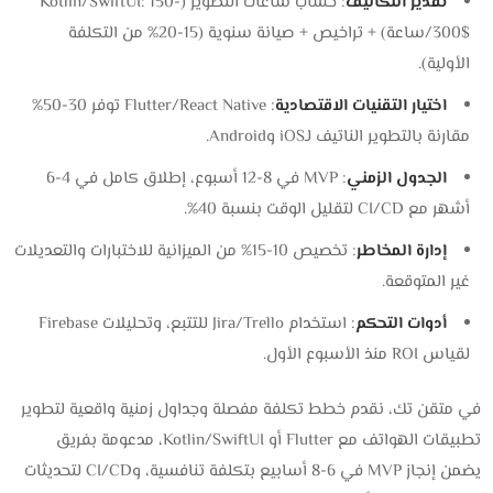
تقدير التكاليف
: حساب ساعات التطوير (Kotlin/SwiftUI: 150-
300$/ساعة) + تراخيص + صيانة سنوية (15-20% من التكلفة
الأولية).
اختيار التقنيات الاقتصادية
: Flutter/React Native توفر 30-50%
مقارنة بالتطوير الناتيف لـiOS وAndroid.
الجدول الزمني
: MVP في 8-12 أسبوع، إطلاق كامل في 4-6
أشهر مع CI/CD لتقليل الوقت بنسبة 40%.
إدارة المخاطر
: تخصيص 10-15% من الميزانية للاختبارات والتعديلات
غير المتوقعة.
أدوات التحكم
: استخدام Jira/Trello للتتبع، وتحليلات Firebase
لقياس ROI منذ الأسبوع الأول.
في متقن تك، نقدم خطط تكلفة مفصلة وجداول زمنية واقعية لتطوير
تطبيقات الهواتف مع Flutter أو Kotlin/SwiftUI، مدعومة بفريق
يضمن إنجاز MVP في 6-8 أسابيع بتكلفة تنافسية، وCI/CD لتحديثات