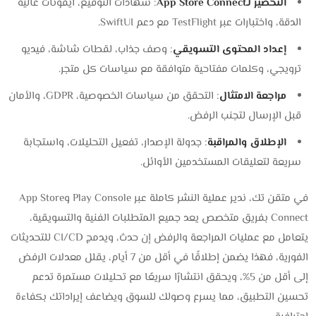
التحضير لـApp Store Connect
: شهادات التوقيع، أيقونات عالية
الدقة، واختبارات عبر TestFlight مع دعم SwiftUI.
إعداد المحتوى التسويقي
: وصف جذاب، لقطات شاشة، فيديو
ترويجي، وكلمات مفتاحية متوافقة مع سياسات كل متجر.
مراجعة الامتثال
: التحقق من سياسات الخصوصية، GDPR، والأمان
قبل الإرسال لتجنب الرفض.
الإطلاق والمراقبة
: جدولة الإصدار، تفعيل التحليلات، واستجابة
سريعة لتعليقات المستخدمين الأوائل.
في متقن تك، ندير عملية النشر كاملة عبر Play Console وApp Store
Connect بفريق متخصص يعد جميع المتطلبات الفنية والتسويقية،
يتعامل مع عمليات المراجعة والرفض إن حدث، ويدمج CI/CD للتحديثات
الفورية، فهذا يضمن إطلاقًا في أقل من 7 أيام، يقلل معدلات الرفض
إلى أقل من 5%، ويحقق انتشارًا سريعًا مع تحليلات مستمرة تدعم
تحسين التطبيق، مما يسرع وصولك للسوق ويضاعف إيراداتك بكفاءة