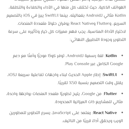
الهواتف الذكية، حيث تختلف كل منها في الأداء والكفاءة والتكلفة،
Kotlin مثالي لـAndroid بفعاليته، بينما SwiftUI يبرز في iOS بالتصميم
السريع، وFlutter وReact Native يوفران حلولاً متعددة المنصات.
لاختيار الأداة المناسبة، يجب فهم مميزات كل خيار وتأثيره على سرعة
التطوير وجودة التطبيق النهائي:
Kotlin
: لغة رسمية لـAndroid، توفر كودًا موجزًا وآمنًا مع دعم
Google الكامل عبر Play Console.
SwiftUI
: إطار Apple الحديث لبناء واجهات تفاعلية سريعة لـiOS،
يقلل وقت التصميم بنسبة 50% تقريبًا.
Flutter
: من Google، يتيح تطويرًا متعدد المنصات بواجهة واحدة،
مثالي للمشاريع ذات الميزانية المحدودة.
React Native
: يعتمد على JavaScript، يسرع التطوير للمطورين
الويب ويحقق أداءً قريبًا من الناتيف.