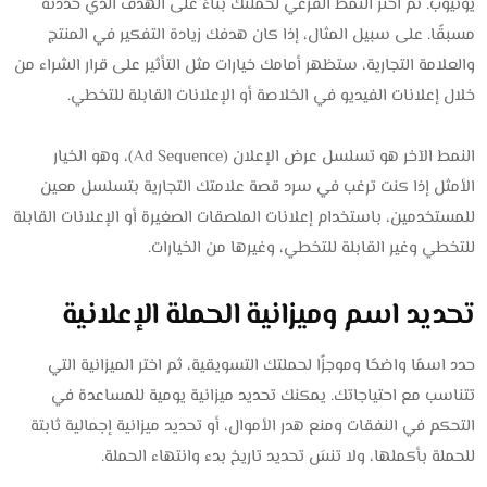
يوتيوب. ثم اختر النمط الفرعي لحملتك بناءً على الهدف الذي حددته
مسبقًا. على سبيل المثال، إذا كان هدفك زيادة التفكير في المنتج
والعلامة التجارية، ستظهر أمامك خيارات مثل التأثير على قرار الشراء من
خلال إعلانات الفيديو في الخلاصة أو الإعلانات القابلة للتخطي.
النمط الآخر هو تسلسل عرض الإعلان (Ad Sequence)، وهو الخيار
الأمثل إذا كنت ترغب في سرد قصة علامتك التجارية بتسلسل معين
للمستخدمين، باستخدام إعلانات الملصقات الصغيرة أو الإعلانات القابلة
للتخطي وغير القابلة للتخطي، وغيرها من الخيارات.
تحديد اسم وميزانية الحملة الإعلانية
حدد اسمًا واضحًا وموجزًا لحملتك التسويقية، ثم اختر الميزانية التي
تتناسب مع احتياجاتك. يمكنك تحديد ميزانية يومية للمساعدة في
التحكم في النفقات ومنع هدر الأموال، أو تحديد ميزانية إجمالية ثابتة
للحملة بأكملها، ولا تنسَ تحديد تاريخ بدء وانتهاء الحملة.