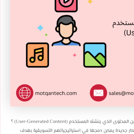
، لكن هل سمعت عن المحتوى الذي ينشئه المستخدم (User-Generated Content) ؟
ار جديدة يمكن دمجها في استراتيجياتهم التسويقية بهدف