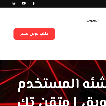
المدونة
طلب عرض سعر
شئه المستخدم
يق | متقن تك