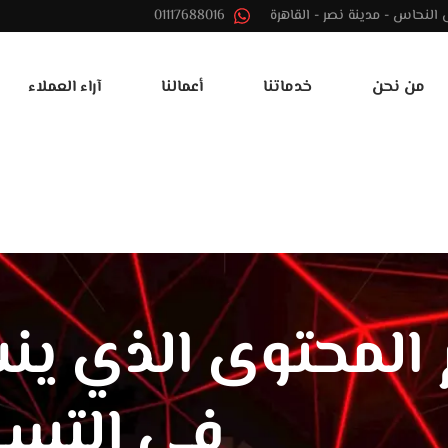
01117688016
من نحن
خدماتنا
أعمالنا
آراء العملاء
 المحتوى الذي ين
في التسو