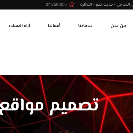
01117688016
من نحن
خدماتنا
أعمالنا
آراء العملاء
تصميم مواقع ا