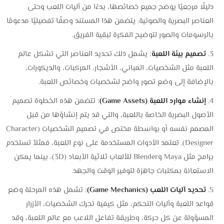
دليلًا مرجعيًا يوضح جميع خصائصها، بدءًا من آليات اللعب وحتى
العناصر البصرية والصوتية. يتضمن هذا المستند وصفًا تفصيليًا مدعومًا
بالرسومات والصور لتوضيح الفكرة لبقية الفريق.
تصميم بيئة اللعبة
: يشمل ذلك تحديد العناصر التي تشكل عالم
اللعبة مثل الشخصيات، المباني، الأشجار، المركبات، والديكورات،
بالإضافة إلى وضع تصور واضح لشخصيات وخصائص اللعبة.
إنشاء موارد اللعبة (Game Assets)
: تتضمن هذه الخطوة تصميم
الأصول البصرية الخاصة باللعبة، والتي قد يتم إنشاؤها من قبل
المصمم نفسه أو بواسطة مختص في تصميم الشخصيات (Character
Designer). تعتمد الأدوات المستخدمة على نوع اللعبة، فمثلاً تستخدم
برامج مثل Maya وBlender للألعاب ثلاثية الأبعاد (3D)، بينما يمكن
الاستعانة بمكتبات جاهزة لتوفير الوقت والجهد.
تحديد آليات اللعب (Game Mechanics)
: تشمل هذه المرحلة وضع
قواعد اللعبة وآليات التحكم، مثل كيفية تحرك الشخصيات، الأزرار
المسؤولة عن كل حركة، وطريقة تفاعل اللاعب مع عالم اللعبة، وقد