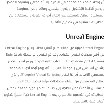
أن واجهته قد تبدو معقدة في البداية، إلا أنه مجاني ومفتوح المصدر،
ويدعم أنظمة التشغيل ويندوز، لينكس، وماك. ومع الممارسة
المستمرة، يمكن للمستخدمين إتقان أدواته القوية والاستفادة من
إمكانياته الممتازة في تصميم الألعاب.
Unreal Engine
Unreal Engine عبارة عن موقع صنع ألعاب مجانًا. يعتبر Unreal Engine
من أهم محركات تطوير الألعاب، وقد تم تطويره بواسطة شركة Epic
Games ليكون منصة لإنشاء الألعاب عالية الجودة. ورغم أنه يستخدم
بشكل أساسي في برمجة الألعاب، إلا أنه يوفر أيضًا أدوات متقدمة
لمصممي الألعاب، أبرزها نظام Blueprint Visual Scripting، والذي
يمكن المصممين من إنشاء مخططات مرئية توضح آليات اللعب
وتسلسل الأحداث دون الحاجة إلى كتابة أكواد برمجية معقدة. بفضل
إمكانياته في التصميم والرسوم، يعد Unreal Engine خيارًا مميزًا لتطوير
ألعاب غنية بالتفاصيل.