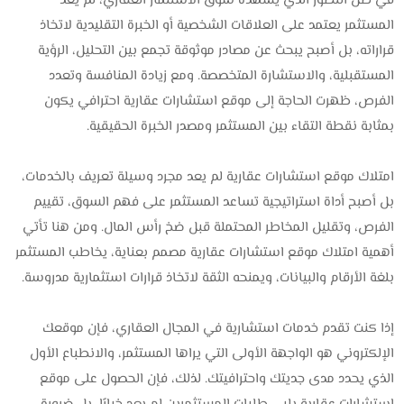
في ظل التطور الذي يشهده سوق الاستثمار العقاري، لم يعد
المستثمر يعتمد على العلاقات الشخصية أو الخبرة التقليدية لاتخاذ
قراراته، بل أصبح يبحث عن مصادر موثوقة تجمع بين التحليل، الرؤية
المستقبلية، والاستشارة المتخصصة. ومع زيادة المنافسة وتعدد
الفرص، ظهرت الحاجة إلى موقع استشارات عقارية احترافي يكون
بمثابة نقطة التقاء بين المستثمر ومصدر الخبرة الحقيقية.
امتلاك موقع استشارات عقارية لم يعد مجرد وسيلة تعريف بالخدمات،
بل أصبح أداة استراتيجية تساعد المستثمر على فهم السوق، تقييم
الفرص، وتقليل المخاطر المحتملة قبل ضخ رأس المال. ومن هنا تأتي
أهمية امتلاك موقع استشارات عقارية مصمم بعناية، يخاطب المستثمر
بلغة الأرقام والبيانات، ويمنحه الثقة لاتخاذ قرارات استثمارية مدروسة.
إذا كنت تقدم خدمات استشارية في المجال العقاري، فإن موقعك
الإلكتروني هو الواجهة الأولى التي يراها المستثمر، والانطباع الأول
الذي يحدد مدى جديتك واحترافيتك. لذلك، فإن الحصول على موقع