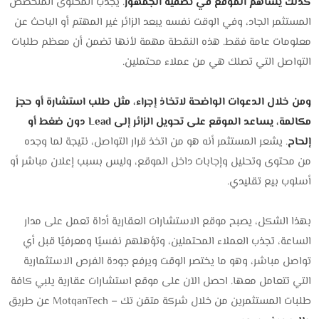
كذلك يساهم الموقع في تصفية الجمهور
. يجذب المحتوى المتخصص
المستثمر الجاد، وفي الوقت نفسه يبعد الزائر غير المهتم أو الباحث عن
معلومات عامة فقط. هذه النقطة مهمة لأنها تضمن أن معظم طلبات
التواصل التي تصلك هي من عملاء محتملين.
ومن خلال الدعوات الواضحة لاتخاذ إجراء، مثل طلب استشارة أو حجز
مكالمة، يساعد الموقع على تحويل الزائر إلى Lead دون ضغط أو
إلحاح
. يشعر المستثمر أنه هو من اتخذ قرار التواصل، نتيجة لما وجده
من محتوى وتحليل وإجابات داخل الموقع، وليس بسبب إعلان مباشر أو
أسلوب بيع تقليدي.
بهذا الشكل، يصبح موقع الاستشارات العقارية أداة تعمل على مدار
الساعة، تجذب العملاء المحتملين، وتؤهلهم نفسيًا ومعرفيًا قبل أي
تواصل مباشر، وهو ما يختصر الوقت ويرفع جودة الفرص الاستثمارية
التي تتعامل معها. احصل الآن على موقع استشارات عقارية يلبي كافة
طلبات المستثمرين من خلال شركة متقن تك – MotqanTech عن طريق