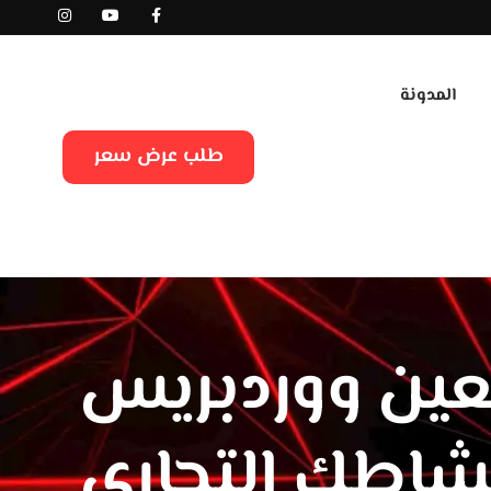
المدونة
طلب عرض سعر
ئعين ووردبريس
شاطك التجاري