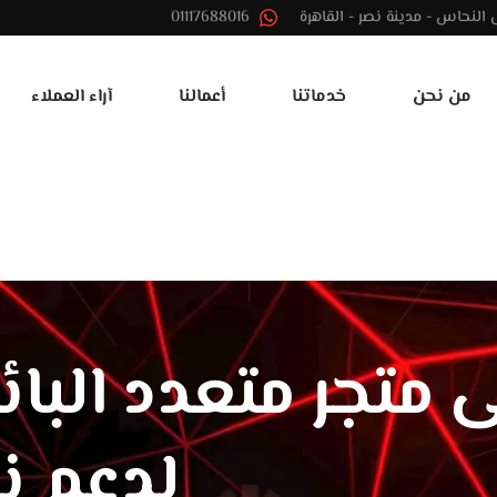
01117688016
من نحن
خدماتنا
أعمالنا
آراء العملاء
 متجر متعدد البا
لدعم ن