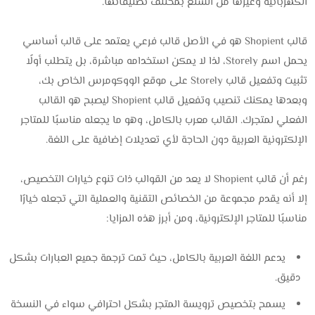
الكهربائية وغيرها من السلع بمختلف تصنيفاتها.
قالب Shopient هو في الأصل قالب فرعي يعتمد على قالب أساسي
يحمل اسم Storely، لذا لا يمكن استخدامه مباشرة، بل يتطلب أولًا
تثبيت وتفعيل قالب Storely على موقع الووكومرس الخاص بك،
وبعدها يمكنك تنصيب وتفعيل قالب Shopient ليصبح هو القالب
الفعلي لمتجرك. القالب معرب بالكامل، وهو ما يجعله مناسبًا للمتاجر
الإلكترونية العربية دون الحاجة لأي تعديلات إضافية على اللغة.
رغم أن قالب Shopient لا يعد من القوالب ذات تنوع خيارات التخصيص،
إلا أنه يقدم مجموعة من الخصائص التقنية والعملية التي تجعله خيارًا
مناسبًا للمتاجر الإلكترونية، ومن أبرز هذه المزايا:
يدعم اللغة العربية بالكامل، حيث تمت ترجمة جميع العبارات بشكل
دقيق.
يسمح بتخصيص ترويسة المتجر بشكل احترافي سواء في النسخة