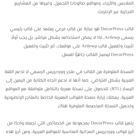
الملابس والأزياء، ومواقع صالونات التجميل، وغيرها من المشاريع
التجارية عبر الإنترنت.
قالب DecorPress هو عبارة عن قالب فرعي يعتمد على قالب رئيسي
يسمى Arilewp، لذا لا يمكن استخدامه بشكل مباشر، بل يجب أولًا
تثبيت وتفعيل قالب Arilewp على موقعك، ثم تثبيت وتفعيل
DecorPress ليصبح القالب جاهزًا للعمل.
النسخة المتوفرة من القالب في متجر ووردبريس الرسمي لا تدعم اللغة
العربية بشكل افتراضي، كما أنها لا تدعم اتجاه الكتابة من اليمين إلى
اليسار (RTL). للحصول على نسخة معربة بالكامل متوافقة مع المواقع
العربية، يمكنك زيارة صفحة القوالب المعربة الخاصة بالمتاجر الإلكترونية
وتحميل النسخة المخصصة المتوفرة هناك.
يتميز قالب DecorPress بمجموعة من الخصائص التي تجعله واحدًا من
أبرز قوالب ووردبريس المجانية المناسبة للمواقع العربية، ومن أبرز هذه