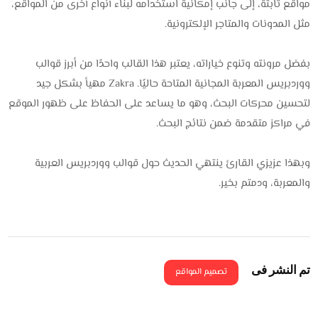
مواقع ثابتة، إلى جانب إمكانية استخدامه لبناء أنواع أخرى من المواقع،
مثل المدونات والمتاجر الإلكترونية.
بفضل مرونته وتنوع خياراته، يعتبر هذا القالب واحدًا من أبرز قوالب
ووردبريس المعربة المجانية المتاحة حاليًا. Zakra مهيأ بشكل جيد
لتحسين محركات البحث، وهو ما يساعد على الحفاظ على ظهور الموقع
في مراكز متقدمة ضمن نتائج البحث.
وبهذا عزيزي القارئ ينتهي الحديث حول قوالب ووردبريس العربية
والمعربة، ودمتم بخير.
تم النشر فى
تصميم المواقع