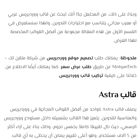
وبناءً على ذلك، من المحتمل جدًا أنك تبحث عن قالب ووردبريس عربي
أو معرب مجاني يتناسب مع احتياجات التدوين، ولهذا سنستعرض في
القسم الأول من هذه المقالة مجموعة من أفضل القوالب المخصصة
لهذا الغرض.
ملحوظة
: يمكنك طلب
تصميم موقع ووردبريس
من شركة متقن تك –
MotqanTech عن طريق
طلب عرض سعر
. كما يمكنك أيضًا الاطلاع من
خلالنا على كيفية
تركيب قالب ووردبريس
.
قالب Astra
يصنف قالب Astra كواحد من أفضل القوالب المجانية في ووردبريس
والمناسبة للتدوين. يتميز هذا القالب بشعبيته داخل مستودع ووردبريس
الرسمي، حيث نال تقييمًا كاملاً بخمس نجوم، وذلك بناءً على آراء أكثر
من 5 آلاف مستخدم، وهو أعلى تقييم يمكن أن يحظى به أي قالب.