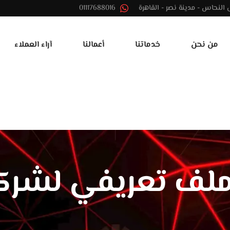
01117688016
من نحن
خدماتنا
أعمالنا
آراء العملاء