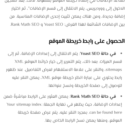
تساعد الإضافات في إنشاء خريطة الموقع بسهولة. لذلك، بعد تسجيل
الدخول إلى ووردبريس، يتم الانتقال إلى قسم الإضافات”، ثم اختيار
إضافة جديدة، ومن هناك يمكن تثبيت إحدى الإضافات المناسبة. من
بين الإضافات الشائعة لهذا الغرض: Yoast SEO و Rank Math SEO.
الحصول على رابط خريطة الموقع
في حالة Yoast SEO
: يتم الانتقال إلى إعدادات الإضافة، ثم إلى
قسم الميزات. بعد ذلك، يتم التمرير إلى خيار خرائط الموقع XML
sitemaps، والنقر على علامة الاستفهام لعرض التفاصيل. عند ظهور
رابط يحتوي على عبارة انظر خريطة موقع XML، يمكن النقر عليه
للوصول إلى صفحة الخريطة ونسخ عنوانها.
في حالة Rank Math SEO
: يمكن العثور على الرابط مباشرةً ضمن
إعدادات الإضافة، حيث يظهر في نهاية الجملة: Your sitemap index
can be found here. بمجرد النقر عليه، يتم عرض صفحة خريطة
الموقع، ومنها يمكن نسخ الرابط الخاص بها.