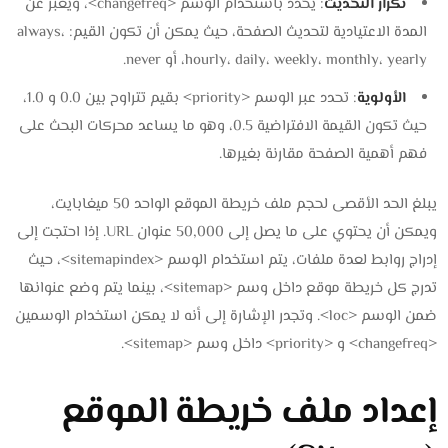
تكرار التحديث
: يحدد باستخدام الوسم <changefreq>، ويعبر عن
المدة الاعتيادية لتحديث الصفحة، حيث يمكن أن تكون القيم: always،
hourly، daily، weekly، monthly، yearly، أو never.
الأولوية
: تحدد عبر الوسم <priority> بقيم تتراوح بين 0.0 و 1.0،
حيث تكون القيمة الافتراضية 0.5، وهو ما يساعد محركات البحث على
فهم أهمية الصفحة مقارنة بغيرها.
يبلغ الحد الأقصى لحجم ملف خريطة الموقع الواحد 50 ميغابايت،
ويمكن أن يحتوي على ما يصل إلى 50,000 عنوان URL. إذا احتجت إلى
إدراج روابط لعدة ملفات، يتم استخدام الوسم <sitemapindex>، حيث
تدرج كل خريطة موقع داخل وسم <sitemap>، بينما يتم وضع عنوانها
ضمن الوسم <loc>. وتجدر الإشارة إلى أنه لا يمكن استخدام الوسمين
<changefreq> و <priority> داخل وسم <sitemap>.
إعداد ملف خريطة الموقع