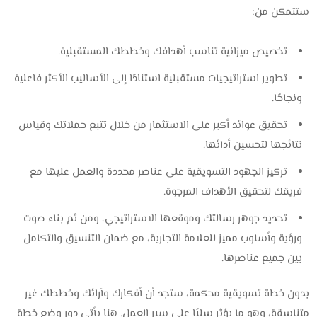
ستتمكن من:
تخصيص ميزانية تناسب أهدافك وخططك المستقبلية.
تطوير استراتيجيات مستقبلية استنادًا إلى الأساليب الأكثر فاعلية
ونجاحًا.
تحقيق عوائد أكبر على الاستثمار من خلال تتبع حملاتك وقياس
نتائجها لتحسين أدائها.
تركيز الجهود التسويقية على عناصر محددة والعمل عليها مع
فريقك لتحقيق الأهداف المرجوة.
تحديد جوهر رسالتك وموقعها الاستراتيجي، ومن ثم بناء صوت
ورؤية وأسلوب مميز للعلامة التجارية، مع ضمان التنسيق والتكامل
بين جميع عناصرها.
بدون خطة تسويقية محكمة، ستجد أن أفكارك وآرائك وخططك غير
متناسقة، وهو ما يؤثر سلبًا على سير العمل. هنا يأتي دور وضع خطة