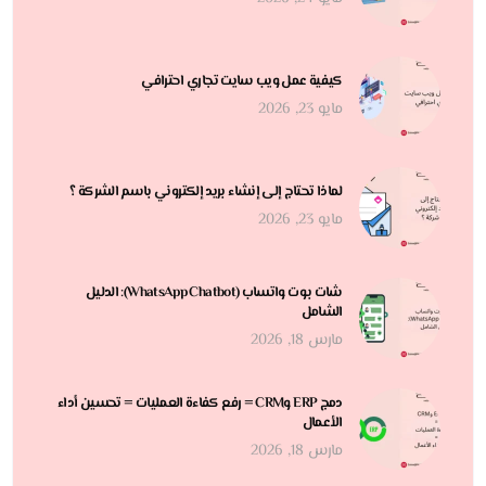
كيفية عمل ويب سايت تجاري احترافي
مايو 23, 2026
لماذا تحتاج إلى إنشاء بريد إلكتروني باسم الشركة ؟
مايو 23, 2026
شات بوت واتساب (WhatsApp Chatbot): الدليل
الشامل
مارس 18, 2026
دمج ERP وCRM = رفع كفاءة العمليات = تحسين أداء
الأعمال
مارس 18, 2026