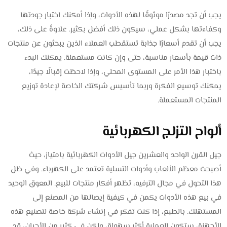
يجب أن تجد مصدرًا موثوقًا لهذه الأدوات، وإذا أمكنك اختبار جودتها
وكفاءتها بشكل عملي، سيكون ذلك أفضل بكثير. علاوةً على ذلك،
يجب أن تقدم أسعارًا جذابة تستقطب العملاء الذين يبحثون عن منتجات
ذات قيمة بأسعار مناسبة، حتى وإن كانت مستعملة. يمكنك البدء
باختبار هذا الأمر على المستوى المحلي، وإذا لاحظت إقبالًا جيدًا،
يمكنك توسيع الفكرة وربما تأسيس شركتك الخاصة لإعادة توزيع
المنتجات المستعملة.
ألواح التزلج الكهربائية
جيل القرن الواحد والعشرين جيل الأدوات الكهربائية بامتياز، حيث
أصبحت معظم الألعاب وأدوات التسلية تعتمد على الكهرباء. وفي ظل
هذا التحول في مجال الترفيه، تظهر أفكار منتجات للبيع. المعوق الوحيد
في بيع هذه الأدوات يكمن في كيفية إيصالها من المصنع إلى
المستهلك. بالطبع، إذا كنت تفكر في إنشاء شركة خاصة لتصنيع هذه
الأجهزة، ستكون العملية أكثر سهولة، ولكن في كثير من الأحيان، قد