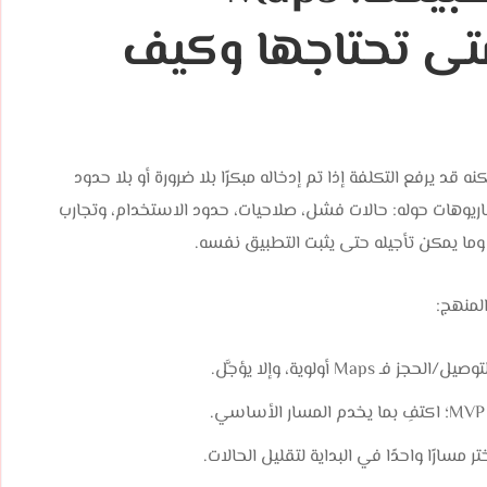
Fire وLogin—متى تحتاجها وكيف
ا للوقت، لكنه قد يرفع التكلفة إذا تم إدخاله مبكرًا بلا ضرورة أو بلا حدود
يوهات حوله: حالات فشل، صلاحيات، حدود الاستخدام، وتجارب
M أولوية، وإلا يؤجَّل.