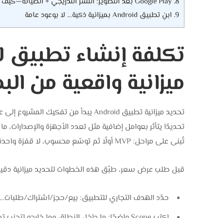
8.
Google Play بعد التطوير: النشر التدريجي + الصيانة—كيف تحسب تكلفة ما بعد الإطلاق؟
9.
ابنِ تطبيق Android بميزانية ذكية… لا بوعود عامة
تكلفة إنشاء تطبيق ل
ميزانية واقعية من البد
تحديد ميزانية تطبيق Android يبدأ من ت
تحديدًا يتأثر بعوامل إضافية مثل تعدد الأجهزة والإصدارات، ما
تُبنى على مراحل: MVP أولًا ثم توسّع محسوب، لا قفزة واحدة مكلفة.
قبل طلب عرض سعر، طبّق هذه الخطوات لتحديد ميزانية دقيق
حدّد الهدف التجاري للتطبيق: بيع/حجز/اشتراك/طلبات… ل
اكتب Scope واضحًا: ما داخل النطاق وما خارجه لتجنب تضخم التكلفة بسبب إضافات غير محسوبة.