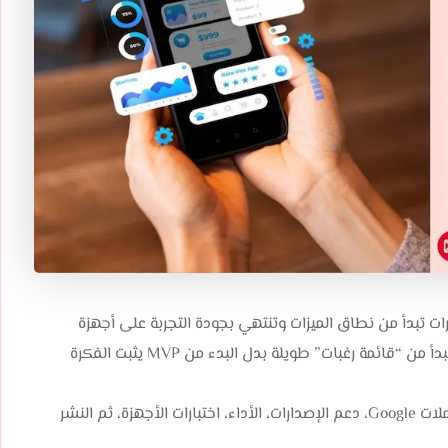
ارات تبدأ من نطاق الميزات وتنتهي بجودة التجربة على أجهزة
وإصدارات متعددة، فكثير من الميزانيات تتضخم لأن التخطيط يبدأ من “قائمة رغبات” طويلة بدل البدء من MVP يثبت الفكرة
هذا المقال يشرح عوامل التسعير الحقيقية في Android: تكاملات Google، دعم الإصدارات، الأداء، اختبارات الأجهزة، ثم النشر