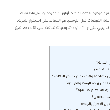
أما متقن تك فدورها أن تحوّل الميزانية من تخمين إلى خطة تنفيذ مرحلية: Scope واضح، أولويات دقيقة، وتسليمات قابلة
ثم تُشرف متقن تك على الإطلاق وما بعده: QA منضبط، نشر تدريجي على Google Play، وصيانة تحافظ على الأداء مع تغيّر
البداية؟