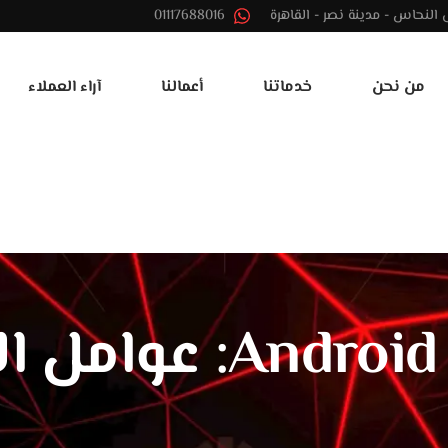
01117688016
من نحن
خدماتنا
أعمالنا
آراء العملاء
تكلفة تطبيق roid