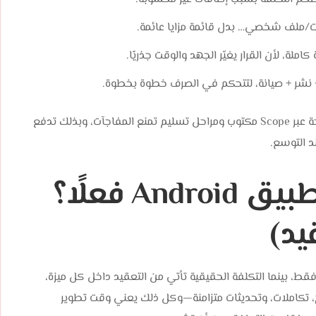
/ملف شخصي… بدل قائمة مزايا عائمة.
متقن تك تساعدك على تحويل فكرتك إلى خطة ميزانية واضحة عبر Scope مكتوب ومراحل تسليم تمنع المفاجآت، وبذلك تدفع
د التوسع.​
ما الذي يرفع تكلفة تطبيق Android فعلًا؟
يد)
ط، بينما التكلفة الحقيقية تأتي من التعقيد داخل كل ميزة،
 تكاملات، وتحديثات متزامنة—وكل ذلك يعني وقت تطوير