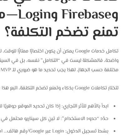
وbase
تمنع تضخم التكلفة؟
تكامل خدمات Google يمكن أن يكون اختصارًا ممتازً
واضحة، فالمشكلة ليست في “التكامل” نفسه، بل في السينار
مختلفة حسب الجهاز، لهذا يجب تحديد ما هو ضروري للـ MVP وما يمكن تأجيله حتى يثبت التطبيق نفسه.
لتختار تكاملات Google بذكاء وتمنع تضخم التكلفة، اتبع هذا المنهج:
ابدأ بالأهم للأثر التجاري: إذا كان تحديد الموقع جوهريًا للتوصيل/الحجز فـ aps
حدّد “حدود الاستخدام”: لا تبنِ كل سيناريو محتمل في MVP؛ اكتفِ بما يخدم المسار الأساسي.
بسّط تسجيل الدخول: Login عبر Google/رقم هاتف… اختر مسارًا واحدًا في البداية لتقليل الحالات.