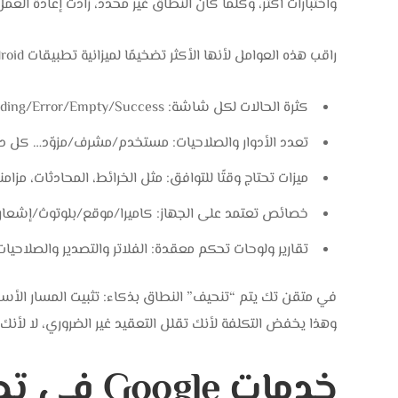
واختبارات أكثر، وكلما كان النطاق غير محدد، زادت إعادة العم
راقب هذه العوامل لأنها الأكثر تضخيمًا لميزانية تطبيقات Android:
كثرة الحالات لكل شاشة: Loading/Error/Empty/Success وحواف الاستخدام (Edge cases) تضاعف زمن التنفيذ.
تعدد الأدوار والصلاحيات: مستخدم/مشرف/مزوّد… كل د
ميزات تحتاج وقتًا للتوافق: مثل الخرائط، المحادثات، مزام
خصائص تعتمد على الجهاز: كاميرا/موقع/بلوتوث/إشعارات
تقارير ولوحات تحكم معقدة: الفلاتر والتصدير والصلاحيات ترفع تكلفة الـ ackend
في متقن تك يتم “تنحيف” النطاق بذكاء: تثبيت المسار الأس
وهذا يخفض التكلفة لأنك تقلل التعقيد غير الضروري، لا لأنك ت