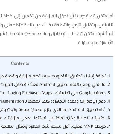
للقياس، وتقليل الزمن والتكلفة بذكاء عبر بناء MVP عملي واختبار الفرضيات قبل التوسع، مع الحفاظ على استقرار التجربة.
الأجهزة والإصدارات.
Contents
1.
تكلفة إنشاء تطبيق للأندرويد: كيف تضع ميزانية واقعية من 
2.
ما الذي يرفع تكلفة تطبيق Android فعلًا؟ (نطاق الميزات + التعقيد)
3.
خدمات Google في تطبيقك: Maps وFirebase وLogin—متى تحتاجها وكيف تمنع تضخم التكلفة؟
4.
دعم الإصدارات وتعدد الأجهزة: كيف تخطط لـ Fragmentation دون زيادة الوقت والميزانية؟
5.
أداء تطبيق Android: ما الذي يلزم لضمان سرعة وثبات وتجربة استخدام مستقرة؟
6.
اختبارات الأجهزة وQA: لماذا هي استثمار يحمي ميزانيتك بعد الإطلاق؟
7.
خريطة MVP عملية: أقل نسخة تثبت الفكرة وتقلّل التكلفة دون الإضرار بالجودة