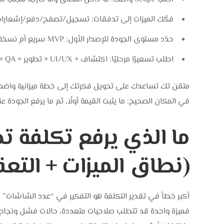
فكّك الميزات إلى تدفقات: تسجيل/تصفح/دفع/إشعارات
حدّد مستوى الجودة للإصدار الأول: MVP سريع أم نسخة كاملة، لأن القرار يغيّر الجهد والوقت جذريًا.
اطلب تسعيرًا مرحليًا: اكتشاف + UI/UX + تطوير + QA + نشر + صيانة، لتتحكم في الصرف خطوة بخطوة.
في المكان الصحيح: ما يثبت القيمة أولًا، ثم ما يرفع الجودة عن
(نطاق الميزات + التعق
أكبر خطأ في تقدير التكلفة هو التفكير في “عدد الشاشات” فق
فميزة واحدة قد تتطلب صلاحيات متعددة، حالات فشل ونجاح،