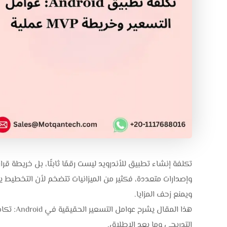
تكلفة إنشاء تطبيق للأندرويد ليست رقمًا ثابتًا، بل خريطة قر
ويمنع زحف المزايا.
التدريجي وما بعد الإطلاق.