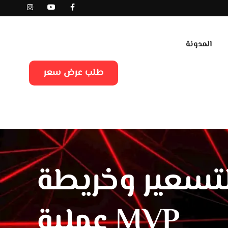
المدونة
طلب عرض سعر
And: عوامل التسعير وخريطة
MVP عملية