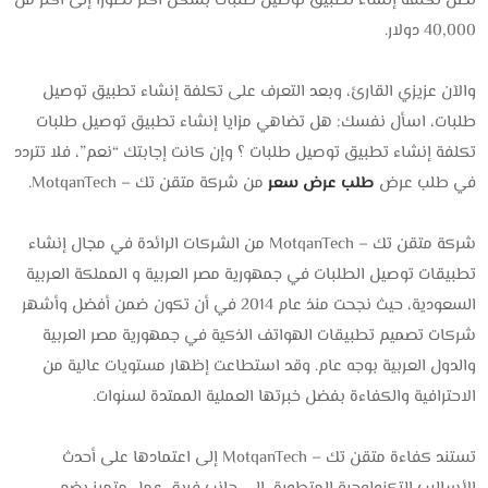
تصل تكلفة إنشاء تطبيق توصيل طلبات بشكل أكثر تطورًا إلى أكثر من
40,000 دولار.
والآن عزيزي القارئ، وبعد التعرف على تكلفة إنشاء تطبيق توصيل
طلبات، اسأل نفسك: هل تضاهي مزايا إنشاء تطبيق توصيل طلبات
تكلفة إنشاء تطبيق توصيل طلبات ؟ وإن كانت إجابتك “نعم”، فلا تتردد
في طلب عرض
طلب عرض سعر
من شركة متقن تك – MotqanTech.
شركة متقن تك – MotqanTech من الشركات الرائدة في مجال إنشاء
تطبيقات توصيل الطلبات في جمهورية مصر العربية و المملكة العربية
السعودية، حيث نجحت منذ عام 2014 في أن تكون ضمن أفضل وأشهر
شركات تصميم تطبيقات الهواتف الذكية في جمهورية مصر العربية
والدول العربية بوجه عام. وقد استطاعت إظهار مستويات عالية من
الاحترافية والكفاءة بفضل خبرتها العملية الممتدة لسنوات.
تستند كفاءة متقن تك – MotqanTech إلى اعتمادها على أحدث