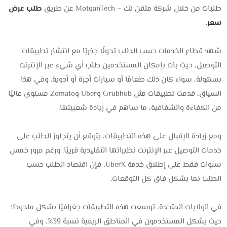
طلبات من خلال شركة متقن تك – MotqanTech عن طريق
طلب عرض
سعر
.
شهد قطاع الخدمات حسب الطلب تحولًا جذريًا مع انتشار تطبيقات
التوصيل، حيث بات بإمكان المستخدمين طلب أي شيء عبر الإنترنت
بسهولة، سواء كان ذلك طعامًا أو سيارات أجرة أو أدوية. وفي هذا
السياق، قدمت تطبيقات مثل Grubhub وUber وZomato مستوى عاليًا
من الكفاءة والشفافية، ما ساهم في زيادة شعبيتها.
ومع زيادة الإقبال على هذه التطبيقات، يتوقع أن يتجاوز الطلب على
خدمات التوصيل عبر الإنترنت نظيراتها التقليدية قريبًا. ورغم مرور خمس
سنوات فقط على إطلاق خدمة UberX، فإن اقتصاد الطلب حسب
الطلب نما بشكل فاق كل التوقعات.
في الولايات المتحدة، توسعت هذه التطبيقات جغرافيًا بشكل ملحوظ؛
حيث يشكل المستخدمون في المناطق الريفية نسبة 39%، وفي