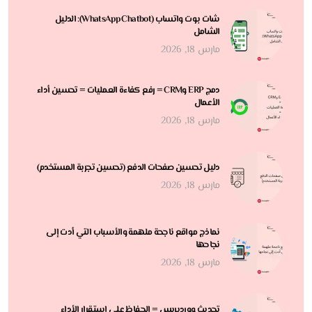
شات بوت واتساب (WhatsApp Chatbot): الدليل
الشامل
مارس 18, 2026
دمج ERP وCRM = رفع كفاءة العمليات = تحسين أداء
الأعمال
مارس 18, 2026
دليل تحسين صفحات الدفع (تحسين تجربة المستخدم)
مارس 18, 2026
نماذج مواقع ناجحة ملهمة والأسباب التي أدت إلى
نجاحها
مارس 18, 2026
تحديث ووردبريس = الحفاظ على استقرار الأداء