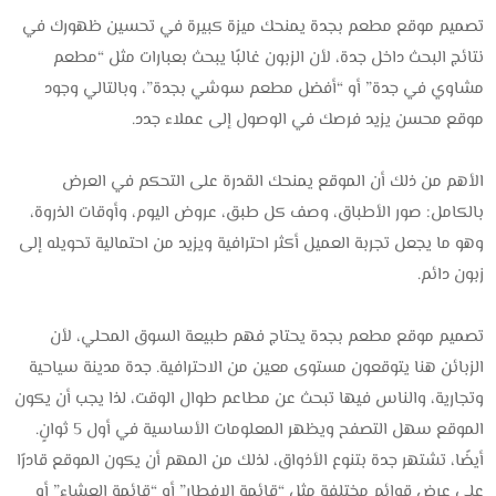
تصميم موقع مطعم بجدة يمنحك ميزة كبيرة في تحسين ظهورك في
نتائج البحث داخل جدة، لأن الزبون غالبًا يبحث بعبارات مثل “مطعم
مشاوي في جدة” أو “أفضل مطعم سوشي بجدة”، وبالتالي وجود
موقع محسن يزيد فرصك في الوصول إلى عملاء جدد.
الأهم من ذلك أن الموقع يمنحك القدرة على التحكم في العرض
بالكامل: صور الأطباق، وصف كل طبق، عروض اليوم، وأوقات الذروة،
وهو ما يجعل تجربة العميل أكثر احترافية ويزيد من احتمالية تحويله إلى
زبون دائم.
تصميم موقع مطعم بجدة يحتاج فهم طبيعة السوق المحلي، لأن
الزبائن هنا يتوقعون مستوى معين من الاحترافية. جدة مدينة سياحية
وتجارية، والناس فيها تبحث عن مطاعم طوال الوقت، لذا يجب أن يكون
الموقع سهل التصفح ويظهر المعلومات الأساسية في أول 5 ثوانٍ.
أيضًا، تشتهر جدة بتنوع الأذواق، لذلك من المهم أن يكون الموقع قادرًا
على عرض قوائم مختلفة مثل “قائمة الإفطار” أو “قائمة العشاء” أو