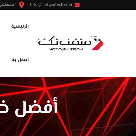
info@motqantech.com
1 مصطفى النحاس - مدينة نصر - القاهرة
الرئيسية
اتصل بنا
أفضل خد