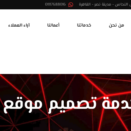
01117688016
من نحن
خدماتنا
أعمالنا
آراء العملاء
مة تصميم موقع 