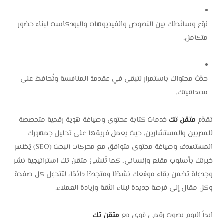
نوّع وسائطك بين النصوص والفيديوهات والبودكاست لبناء حضور
متكامل.
حدّث محتواك باستمرار لتبقى في مقدمة المنافسة وتُحافظ على
مصداقيتك.
تقدّم
متقن تك
خدمات كتابة محتوى وصياغة هوية رقمية متخصصة
للمدربين والمستشارين، حيث يعمل فريقها على تحليل جمهورك
المستهدف وصياغة محتوى متوافق مع محركات البحث (SEO) يُظهر
خبرتك بأسلوب مقنع وإنساني، كما تُنشئ متقن تك استراتيجية نشر
وجدولة تضمن بقاء موقعك نشطًا ومتجددًا دائمًا، لتتحول كل صفحة
وكل مقال إلى فرصة جديدة لبناء الثقة وزيادة العملاء.
ابدأ اليوم بصوت رقمي قوي مع
متقن تك