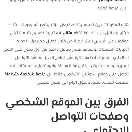
صفحة التواصل:
القناة التي تربطك مباشرة بعملائك وتحوّل الزيارة
إلى فرصة فعلية.
هذه المكونات حين تُصمَّم بذكاء، تجعل الزائر يشعر أنه يعرفك حقًا —
فيثق بك قبل أن يراك، لذا تقدّم
متقن تك
تجربة تصميم شاملة تبني
موقعك على أسس استراتيجية من خلال تحليل جمهورك، تحديد
أولويات الصفحات، وصياغة مسار تفاعل واضح من أول دخول حتى الحجز
أو الطلب، وتضيف أنظمة ذكية مثل نماذج الحجز، ونوافذ التواصل
السريع، ولوحات عرض ديناميكية للمدونة والبورتفوليو، مع متقن تك، لا
تحصل على موقع الكوتش الشخصي فقط، بل
منصة شخصية متكاملة
مصممة لتجذب، تُقنع، وتحوّل الزائر إلى عميل حقيقي.
الفرق بين الموقع الشخصي
وصفحات التواصل
الاجتماعي