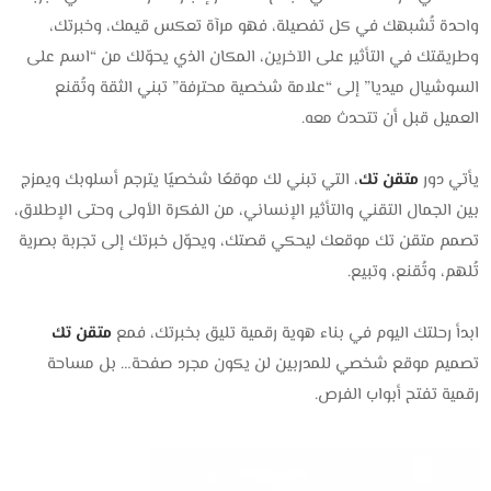
واحدة تُشبهك في كل تفصيلة، فهو مرآة تعكس قيمك، وخبرتك،
وطريقتك في التأثير على الآخرين، المكان الذي يحوّلك من “اسم على
السوشيال ميديا” إلى “علامة شخصية محترفة” تبني الثقة وتُقنع
العميل قبل أن تتحدث معه.
يأتي دور
متقن تك
، التي تبني لك موقعًا شخصيًا يترجم أسلوبك ويمزج
بين الجمال التقني والتأثير الإنساني، من الفكرة الأولى وحتى الإطلاق،
تصمم متقن تك موقعك ليحكي قصتك، ويحوّل خبرتك إلى تجربة بصرية
تُلهم، وتُقنع، وتبيع.
ابدأ رحلتك اليوم في بناء هوية رقمية تليق بخبرتك، فمع
متقن تك
تصميم موقع شخصي للمدربين لن يكون مجرد صفحة… بل مساحة
رقمية تفتح أبواب الفرص.