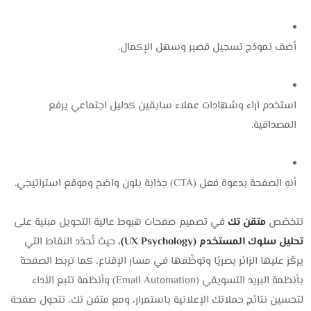
أضف نموذج تسجيل قصير وسهل الإكمال.
استخدم آراء وشهادات عملاء سابقين كدليل اجتماعي يرفع
المصداقية.
أنهِ الصفحة بدعوة فعل (CTA) جذابة بلون واضح وموقع استراتيجي.
تتخصّص
متقن تك
في تصميم صفحات هبوط عالية التحويل مبنية على
تحليل سلوك المستخدم (UX Psychology)،
حيث تُحدّد النقاط التي
يركّز عليها الزائر بصريًا وتوظّفها في مسار الإقناع، كما تربط الصفحة
بأنظمة البريد التسويقي (Email Automation) وأنظمة تتبع الأداء
لتحسين نتائج حملاتك الإعلانية باستمرار، ومع متقن تك، تتحول صفحة