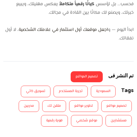
فحسب… بل تؤسس
كيانًا رقمياً متكاملاً
يعكس مهنيتك، ويبيع
خبرتك، ويصنع لك مكانًا بين القادة في مجالك.
ابدأ اليوم — و
اجعل موقعك أول استثمار في علامتك الشخصية
، لا أول
نفقاتك.
تم النشر فى
تصميم المواقع
Tags
السعودية
تجربة المستخدم
تسويق ذاتي
تصميم مواقع
تطوير مواقع
متقن تك
مدربين
مستشارين
موقع شخصي
هوية رقمية