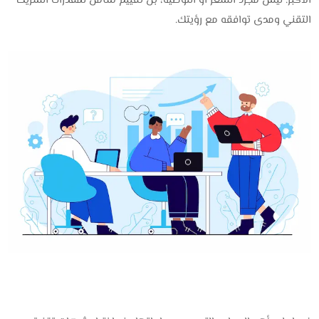
الأكبر. ليس مجرد السعر أو التوصية، بل تقييم شامل لمقدّرات الشريك
التقني ومدى توافقه مع رؤيتك.