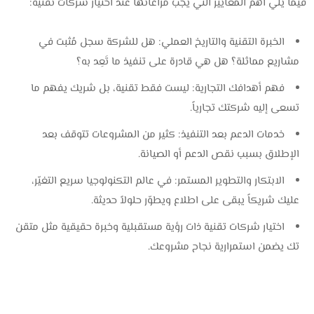
فيما يلي أهم المعايير التي يجب مراعاتها عند اختيار شركات تقنية:
الخبرة التقنية والتاريخ العملي: هل للشركة سجل مُثبت في
مشاريع مماثلة؟ هل هي قادرة على تنفيذ ما تَعِد به؟
فهم أهدافك التجارية: ليست فقط تقنية، بل شريك يفهم ما
تسعى إليه شركتك تجارياً.
خدمات الدعم بعد التنفيذ: كثير من المشروعات تتوقف بعد
الإطلاق بسبب نقص الدعم أو الصيانة.
الابتكار والتطوير المستمر: في عالم التكنولوجيا سريع التغيّر،
عليك شريكاً يبقى على اطلاع ويطوّر حلولاً حديثة.
اختيار شركات تقنية ذات رؤية مستقبلية وخبرة حقيقية مثل ‎متقن
تك‎ يضمن استمرارية نجاح مشروعك.