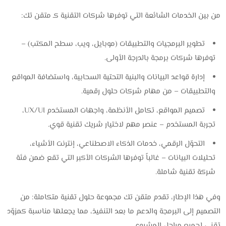
من بين الخدمات الشائعة التي توفرها شركات التقنية كـ متقن تك:
تطوير البرمجيات والتطبيقات (موبايل، ويب، سطح المكتب) –
توفرها شركات برمجة بالدرجة الأولى.
إدارة قواعد البيانات والبنية التحتية السحابية، واستضافة المواقع
والتطبيقات – من مهام شركات حلول رقمية.
تصميم المواقع، تكامل الأنظمة، واجهات المستخدم UX/UI،
تجربة المستخدم – عنصر مهم لاختيار شريك تقنية قوي.
التحوّل الرقمي، خدمات الذكاء الاصطناعي، إنترنت الأشياء،
تحليلات البيانات – غالباً توفرها الشركات الأكبر التي تقع ضمن فئة
شركة تقنية شاملة.
وفي هذا الإطار، تقدم ‎متقن تك‎ مجموعة حلول تقنية متكاملة: من
التصميم إلى البرمجة والدعم ما بعد التنفيذ، مما يجعلها مناسبة كمزوّد
تقني لجميع مراحل المشروع.