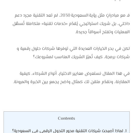
فـ مع مبادراتٍ مثل ‎رؤية السعودية 2030، لم تعد التقنية مجرد دعم
داخلي، بل شريك استراتيجي يُقدّم «خدمات تقنية» متكاملة تُسهّل
العمليات وتفتح أسواقاً جديدة.
لكن في بحر الخيارات العديدة التي توفرها شركات حلول رقمية و
شركات برمجة، كيف تُميّز الشريك المناسب لمشروعك؟
في هذا المقال نستعرض معايير الاختيار، أنواع الشركاء، كيفية
المقارنة، ونقدّم ‎متقن تك‎ كمثال واضح يجمع بين الخبرة والمرونة.
Contents
1.
لماذا أصبحت شركات التقنية محور التحول الرقمي في السعودية؟