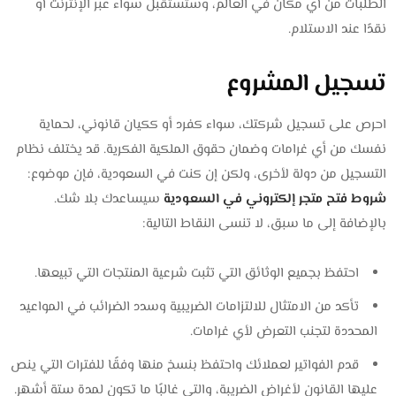
الطلبات من أي مكان في العالم، وستستقبل سواء عبر الإنترنت أو
نقدًا عند الاستلام.
تسجيل المشروع
احرص على تسجيل شركتك، سواء كفرد أو ككيان قانوني، لحماية
نفسك من أي غرامات وضمان حقوق الملكية الفكرية. قد يختلف نظام
التسجيل من دولة لأخرى، ولكن إن كنت في السعودية، فإن موضوع:
شروط فتح متجر إلكتروني في السعودية
سيساعدك بلا شك.
بالإضافة إلى ما سبق، لا تنسى النقاط التالية:
احتفظ بجميع الوثائق التي تثبت شرعية المنتجات التي تبيعها.
تأكد من الامتثال للالتزامات الضريبية وسدد الضرائب في المواعيد
المحددة لتجنب التعرض لأي غرامات.
قدم الفواتير لعملائك واحتفظ بنسخ منها وفقًا للفترات التي ينص
عليها القانون لأغراض الضريبة، والتي غالبًا ما تكون لمدة ستة أشهر.