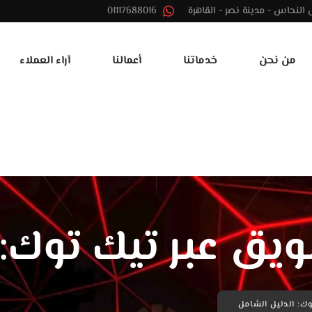
01117688016
من نحن
خدماتنا
أعمالنا
آراء العملاء
يق عبر تيك توك: 
وك: الدليل الشامل