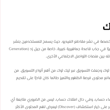
ك
لمتخصصة في نشر مقاطع الفيديو، حيث يسمح للمستخدمين بنشر
فيديوهات تصل مدتها إلى 3 دقائق. حقق تيك توك نجاحًا كبيرًا في جذب قاعدة جماهيرية كبيرة، خاصة من جيل زد (Generation
وك وجعلت التسويق عبر تيك توك من أهم أنواع التسويق. من
ع محتوى فرصة الظهور والتميز طالما كان قادرًا على تقديم
شاء حساب، وفي حال امتلاك حساب، ليس من الضروري متابعة أي
شخص للاستمتاع بالمحتوى. يكفي الدخول إلى الموقع والنقر على خيار استكشاف (Discover) ليعرض لهم المحتوى الأكثر