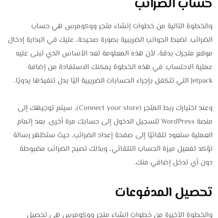
حساب الضرائب
والخطوة التالية من خطوات إنشاء متجر ووكومرس هي حساب
الضرائب. لضبط الجوانب الضريبية بصورة صحيحة، عليك في البداية إدخال
موقع متجرك بدقة، لأن هذه المعلومة تعد الأساس الذي تبنى عليه
عملية الاحتساب. في هذه الخطوة يمكنك الاستفادة من إضافة
Jetpack التي تتكفل بإجراء الحسابات الضريبية آليًا بدل تنفيذها يدويًا.
وعند اختيارك ربط المتجر (Connect your store)، سيتم توجيهك إلى
منصة WordPress لتسجيل الدخول إلى حسابك مرة أخرى. بعد إتمام
العملية ستعود تلقائيًا إلى صفحة إعداد الضرائب، حيث ستظهر رسالة
تؤكد تفعيل ميزة الحساب التلقائي، وبذلك تصبح الضرائب مضبوطة
دون أي تدخل إضافي منك.
تحصيل المدفوعات
والخطوة الأخيرة من خطوات إنشاء متجر ووكومرس هي تحصيل