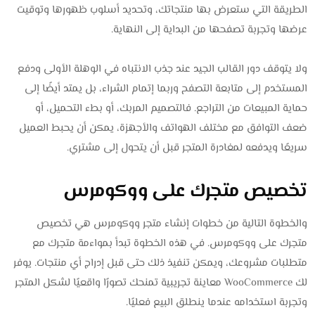
الطريقة التي ستعرض بها منتجاتك، وتحديد أسلوب ظهورها وتوقيت
عرضها وتجربة تصفحها من البداية إلى النهاية.
ولا يتوقف دور القالب الجيد عند جذب الانتباه في الوهلة الأولى ودفع
المستخدم إلى متابعة التصفح وربما إتمام الشراء، بل يمتد أيضًا إلى
حماية المبيعات من التراجع. فالتصميم المربك، أو بطء التحميل، أو
ضعف التوافق مع مختلف الهواتف والأجهزة، يمكن أن يحبط العميل
سريعًا ويدفعه لمغادرة المتجر قبل أن يتحول إلى مشتري.
تخصيص متجرك على ووكومرس
والخطوة التالية من خطوات إنشاء متجر ووكومرس هي تخصيص
متجرك على ووكومرس. في هذه الخطوة تبدأ بمواءمة متجرك مع
متطلبات مشروعك، ويمكن تنفيذ ذلك حتى قبل إدراج أي منتجات. يوفر
لك WooCommerce معاينة تجريبية تمنحك تصورًا واقعيًا لشكل المتجر
وتجربة استخدامه عندما ينطلق البيع فعليًا.