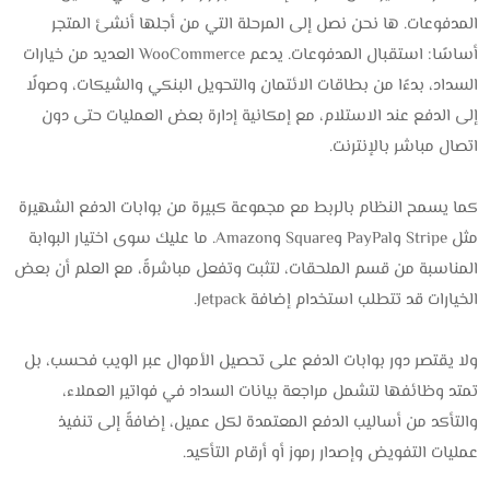
المدفوعات. ها نحن نصل إلى المرحلة التي من أجلها أنشئ المتجر
أساسًا: استقبال المدفوعات. يدعم WooCommerce العديد من خيارات
السداد، بدءًا من بطاقات الائتمان والتحويل البنكي والشيكات، وصولًا
إلى الدفع عند الاستلام، مع إمكانية إدارة بعض العمليات حتى دون
اتصال مباشر بالإنترنت.
كما يسمح النظام بالربط مع مجموعة كبيرة من بوابات الدفع الشهيرة
مثل Stripe وPayPal وSquare وAmazon. ما عليك سوى اختيار البوابة
المناسبة من قسم الملحقات، لتثبت وتفعل مباشرةً، مع العلم أن بعض
الخيارات قد تتطلب استخدام إضافة Jetpack.
ولا يقتصر دور بوابات الدفع على تحصيل الأموال عبر الويب فحسب، بل
تمتد وظائفها لتشمل مراجعة بيانات السداد في فواتير العملاء،
والتأكد من أساليب الدفع المعتمدة لكل عميل، إضافةً إلى تنفيذ
عمليات التفويض وإصدار رموز أو أرقام التأكيد.