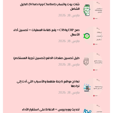
شات بوت واتساب (WhatsApp Chatbot): الدليل
الشامل
مارس 18, 2026
دمج ERP وCRM = رفع كفاءة العمليات = تحسين أداء
الأعمال
مارس 18, 2026
دليل تحسين صفحات الدفع (تحسين تجربة المستخدم)
مارس 18, 2026
نماذج مواقع ناجحة ملهمة والأسباب التي أدت إلى
نجاحها
مارس 18, 2026
تحديث ووردبريس = الحفاظ على استقرار الأداء