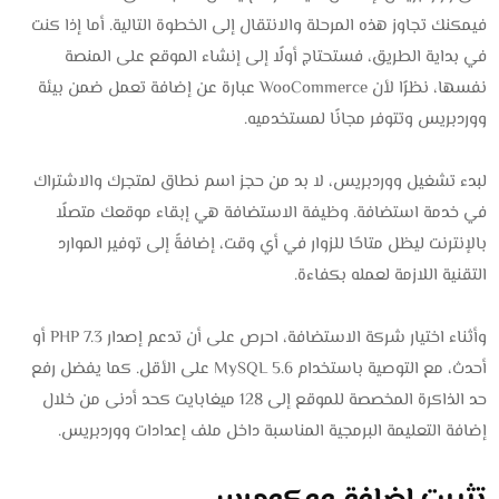
فيمكنك تجاوز هذه المرحلة والانتقال إلى الخطوة التالية. أما إذا كنت
في بداية الطريق، فستحتاج أولًا إلى إنشاء الموقع على المنصة
نفسها، نظرًا لأن WooCommerce عبارة عن إضافة تعمل ضمن بيئة
ووردبريس وتتوفر مجانًا لمستخدميه.
لبدء تشغيل ووردبريس، لا بد من حجز اسم نطاق لمتجرك والاشتراك
في خدمة استضافة. وظيفة الاستضافة هي إبقاء موقعك متصلًا
بالإنترنت ليظل متاحًا للزوار في أي وقت، إضافةً إلى توفير الموارد
التقنية اللازمة لعمله بكفاءة.
وأثناء اختيار شركة الاستضافة، احرص على أن تدعم إصدار PHP 7.3 أو
أحدث، مع التوصية باستخدام MySQL 5.6 على الأقل. كما يفضل رفع
حد الذاكرة المخصصة للموقع إلى 128 ميغابايت كحد أدنى من خلال
إضافة التعليمة البرمجية المناسبة داخل ملف إعدادات ووردبريس.