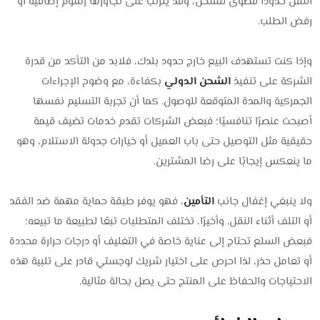
النقل حدودًا قصوى للشحن، وقد يترتب على تجاوزها رسوم إضافية أو
رفض الطلب.
وإذا كنت تستهدف البيع خارج حدود بلدك، فلابد من التأكد من قدرة
الشركة على تنفيذ
الشحن الدولي
بكفاءة، مع وضوح الإجراءات
الجمركية والمدة المتوقعة للوصول. كما أن تجربة التسليم نفسها
أصبحت عنصرًا تنافسيًا؛ فبعض الشركات تقدم خدمات تضيف قيمة
حقيقية مثل التوصيل حتى باب العميل أو خيارات جدولة الاستلام، وهو
ما ينعكس إيجابًا على رضا المشترين.
ولا ينبغي إغفال جانب
التأمين
، فهو يوفر طبقة حماية مهمة ضد الفقد
أو التلف أثناء النقل. وأخيرًا، تختلف المتطلبات تبعًا لطبيعة ما تبيعه؛
فبعض السلع تحتاج إلى عناية خاصة في التغليف أو درجات حرارة محددة
أو تعامل حذر، لذا احرص على اختيار شريك لوجستي قادر على تلبية هذه
الاحتياجات والحفاظ على المنتج حتى يصل بحالة مثالية.