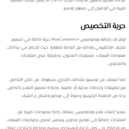
مراعاة معايير تحسين محركات البحث (SEO)، ما يمنح متجرك أفضلية
كبيرة في الوصول إلى جمهور أوسع.
حرية التخصيص
توفر لك إضافة ووكومرس WooCommerce حرية كاملة في تصميم
متجرك الإلكتروني وإدارته من البداية للنهاية، حيث تتحكم في بياناتك،
معلومات العملاء، مستويات المخزون، وطريقة عرض المنتجات
والمحتوى.
كما تمكنك من توسيع نشاطك التجاري بسهولة، من خلال التكامل
مع تطبيقات وخدمات محلية أو عالمية، وإعادة تصميم المتجر بالكامل،
بدءًا من الصفحة الرئيسية وصولاً إلى موضع وشكل زر الشراء.
بمجرد إنشاء متجر ووكومرس، يمكنك إدارة مجموعات كبيرة من
المنتجات، إضافةً إلى تقديم محتوى يعكس قصص ومراجعات العملاء،
مع الحفاظ على كون تجربة المستخدم سلسة ومراعاة احتياجات عملك