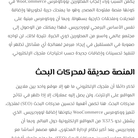
يكمن السبب وراء إعجاب المطورين بووكومرس WooCommerce في
كونها منصة مفتوحة المصدر، وهو ما يمنحك حرية تطويرها وإضافة
تعديلات وملحقات خارجية بسهولة. وبما أن ووكومرس مبنية على
نفس الأساس البرمجي لووردبريس، فهذا يمكنك من الوصول إلى
مجتمع عالمي واسع من المطورين ذوي الخبرة. نتيجة لذلك، لن تواجه
صعوبة في المستقبل في إيجاد مبرمج لمعالجة أي مشاكل تظهر أو
لتنفيذ تحسينات وإضافات جديدة حسب احتياجات متجرك الإلكتروني.
المنصة صديقة لمحركات البحث
تذكر دائمًا أن متجرك الإلكتروني ما هو إلا موقع واحد بين ملايين
المواقع على الإنترنت، ولن يصل إليه عملاؤك إلا إذا ظهر في نتائج
محركات البحث. هنا تكمن أهمية تحسين محركات البحث (SEO) لمتجرك.
تتميز ووكومرس WooCommerce بكونها إضافة لووردبريس، الذي
يشغل نحو 37.5% من المواقع الإلكترونية حول العالم. وبما أن
ووردبريس يعد أكبر نظام لإدارة المحتوى، فهو مصمم أساسًا مع