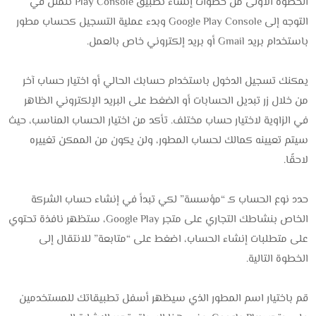
الخطوة الأولى من خطوات إنشاء تطبيق Play Console تتمثل في
التوجه إلى Google Play Console وبدء عملية التسجيل كحساب مطور
باستخدام بريد Gmail أو بريد إلكتروني خاص بالعمل.
يمكنك تسجيل الدخول باستخدام حسابك الحالي أو اختيار حساب آخر
من خلال زر تبديل الحسابات أو الضغط على البريد الإلكتروني الظاهر
في الزاوية لاختيار حساب مختلف. تأكد من اختيار الحساب المناسب، حيث
سيتم تعيينه كمالك لحساب المطور، ولن يكون من الممكن تغييره
لاحقًا.
حدد نوع الحساب كـ “مؤسسة” لكي تبدأ في إنشاء حساب الشركة
الخاص بنشاطك التجاري على متجر Google Play، ستظهر نافذة تحتوي
على متطلبات إنشاء الحساب، اضغط على “متابعة” للانتقال إلى
الخطوة التالية.
قم باختيار اسم المطور الذي سيظهر أسفل تطبيقاتك للمستخدمين