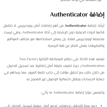
غير النشطة في لوحة التحكم.
إضافة Authenticator
أيضًا، إضافة
Authenticator
من أهم إضافات أمان ووردبريس. لا تكتمل
قائمة أدوات الحماية دون الإشارة إلى أداة Authenticator، وهي ليست
مخصصة لووردبريس فقط، بل يمكن استخدامها مع مختلف المواقع
والتطبيقات بغض النظر عن لغة البرمجة.
تعتمد هذه الأداة على نظام المصادقة الثنائية (Two-Factor
Authentication)، حيث تضيف طبقة أمان إضافية عند تسجيل الدخول،
من خلال طلب رمز تحقق مؤقت إلى جانب كلمة المرور، مما يساهم في
حماية الحسابات ويقلل احتمالية الوصول غير المصرح به.
وتتضمن مزايا إضافة Authenticator ما يأتي:
دعم ميزة التحقق بخطوتين لدعم أمان عملية تسجيل الدخول إلى