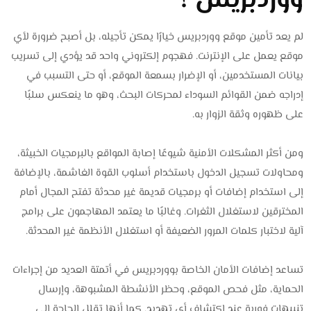
ووردبريس ؟
لم يعد تأمين موقع ووردبريس خيارًا يمكن تأجيله، بل أصبح ضرورة لأي
موقع يعمل على الإنترنت. فهجوم إلكتروني واحد قد يؤدي إلى تسريب
بيانات المستخدمين، أو الإضرار بسمعة الموقع، أو حتى التسبب في
إدراجه ضمن القوائم السوداء لمحركات البحث، وهو ما ينعكس سلبًا
على ظهوره وثقة الزوار به.
ومن أكثر المشكلات الأمنية شيوعًا إصابة المواقع بالبرمجيات الخبيثة،
ومحاولات تسجيل الدخول باستخدام أسلوب القوة الغاشمة، بالإضافة
إلى استخدام إضافات أو برمجيات قديمة غير محدثة تفتح المجال أمام
المخترقين لاستغلال الثغرات. وغالبًا ما يعتمد المهاجمون على برامج
آلية لاختبار كلمات المرور الضعيفة أو استغلال الأنظمة غير المحدثة.
تساعد إضافات الأمان الخاصة بووردبريس في أتمتة العديد من إجراءات
الحماية، مثل فحص الموقع، وحظر الأنشطة المشبوهة، وإرسال
تنبيهات فورية عند اكتشاف أي تهديد. كما أنها تقلل الحاجة إلى