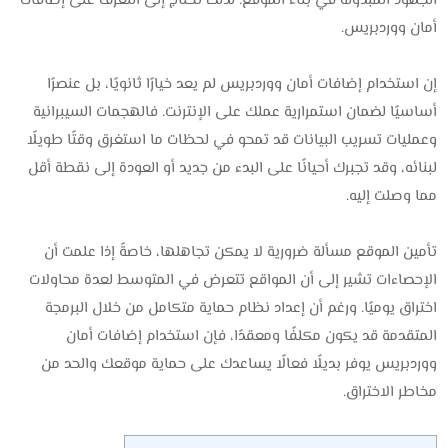
الجهود المبذولة في بناء الموقع. لذلك تحتاج إلى التعرف على إضافات
أمان ووردبريس.
إن استخدام إضافات أمان ووردبريس لم يعد خيارًا ثانويًا، بل عنصرًا
أساسيًا لضمان استمرارية عملك على الإنترنت. فالهجمات السيبرانية
وعمليات تسريب البيانات قد تمحو في لحظات ما استغرق وقتًا طويلًا
لبنائه، وقد تجبرك أحيانًا على البدء من جديد أو العودة إلى نقطة أقل
مما وصلت إليه.
تأمين الموقع مسألة ضرورية لا يمكن تجاهلها، خاصةً إذا علمت أن
الإحصاءات تشير إلى أن المواقع تتعرض في المتوسط لعدة محاولات
اختراق يوميًا. ورغم أن إعداد نظام حماية متكامل من خلال البرمجة
المتقدمة قد يكون مكلفًا ومعقدًا، فإن استخدام إضافات أمان
ووردبريس يوفر بديلًا فعالًا يساعدك على حماية موقعك والحد من
مخاطر الاختراق.