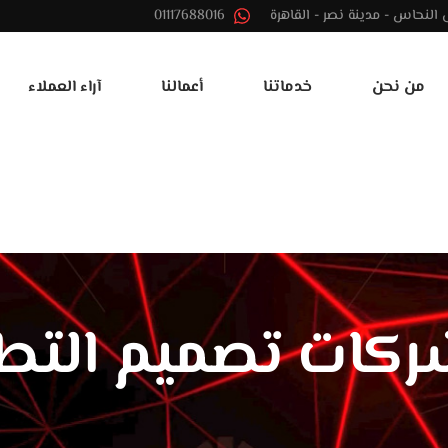
01117688016
من نحن
خدماتنا
أعمالنا
آراء العملاء
ركات تصميم التط