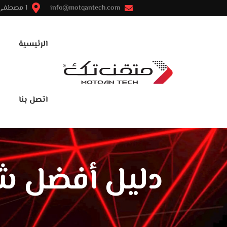
info@motqantech.com
1 مصطفى النحاس - مدينة نصر - القاهرة
الرئيسية
اتصل بنا
دليل أفضل ش