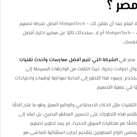
صر ؟
إن لم تكن من عملاء شركة متقن تك – MotqanTech، فأنت لا تعلم بعد أن متقن تك – MotqanTech أفضل شركة تصميم
تطبيقات في مصر. وعليه، سواء قررت أن تتعاقد مع متقن تك – MotqanTech أم لا، سنحدثك تاليًا عن معايير اختيار أفضل
بنفسك.
ي مصر هي
الشركة التي تتبع أفضل ممارسات وأحدث تقنيات
ال تحولات جذرية، حيث انتقلت من الواجهات البسيطة إلى
م. ويعود هذا التطور إلى الحاجة لمواكبة توقعات واحتياجات
ا في عملية التصميم.
قنيات مثل الذكاء الاصطناعي والواقع المعزز، وهو ما فتح آفاقًا
ا تقتصر هذه التطورات على تحسين المظهر البصري، بل تمتد إلى
افقًا مع متطلبات السوق الحديث. لم يعد تطوير تصميم
 يعكس التزام المطورين بتقديم تجارب استثنائية تتماشى مع