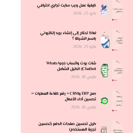
كيفية عمل ويب سايت تجاري احترافي
مايو 23, 2026
لماذا تحتاج إلى إنشاء بريد إلكتروني
باسم الشركة ؟
مايو 23, 2026
شات بوت واتساب (WhatsApp
Chatbot): الدليل الشامل
مارس 18, 2026
دمج ERP وCRM = رفع كفاءة العمليات =
تحسين أداء الأعمال
مارس 18, 2026
دليل تحسين صفحات الدفع (تحسين
تجربة المستخدم)