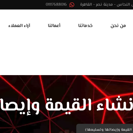
01117688016
من نحن
خدماتنا
أعمالنا
آراء العملاء
نشاء القيمة وإيصا
القيمة وإيصالها وتسليمها)