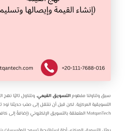
سبق وتناولنا مفهوم
التسويق القيمي
، ونتناول تاليًا نهج
التسويقية المركزية. لكن قبل أن ننتقل إلى صلب حديثنا ن
MotqanTech المتعلقة بالتسويق الإلكتروني (إضافةً إلى كافة
يمثل التسويق المركزي أداة استراتيجية تسمح للمؤسسات ب