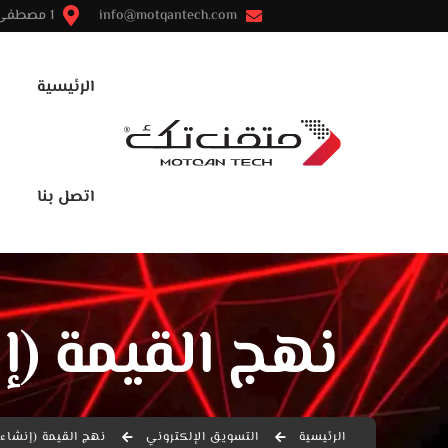
info@motqantech.com
1 مصطفى النحاس - مدينة نصر - القاهرة
الرئيسية
اتصل بنا
نهج القيمة (إ
الرئيسية
التسويق الإلكتروني
نهج القيمة (إنشاء 