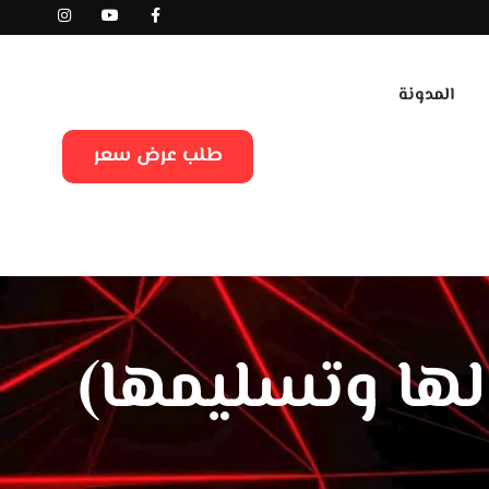
المدونة
طلب عرض سعر
لها وتسليمها)