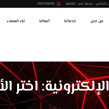
01117688016
من نحن
خدماتنا
أعمالنا
آراء العملاء
 الإلكترونية: اختر