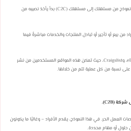
رغم أن نماذج B2B وB2C قد تكون مألوفة بالنسبة لك، إلا أن نموذج من مستهلك إلى مستهلك (C2C) بدأ يأخذ نصيبه من
من بيع أو تأجير أو تبادل المنتجات والخدمات مباشرةً فيما
ومن أشهر المنصات التي تعتمد على هذا الأسلوب: eBay، OLX، وCraigslist، حيث تمكن هذه المواقع المستخدمين من نشر
 على نسبة من كل عملية تتم من خلالها.
كة (C2B).
 شركة (C2B) بفضل انتشار منصات العمل الحر. في هذا النموذج، يقدم الأفراد – وغالبًا ما يكونون
 حلول أو مهام محددة.