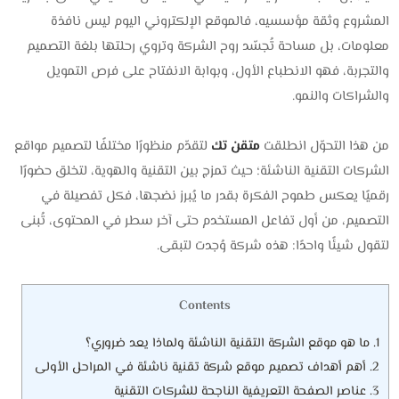
المشروع وثقة مؤسسيه، فالموقع الإلكتروني اليوم ليس نافذة
معلومات، بل مساحة تُجسّد روح الشركة وتروي رحلتها بلغة التصميم
والتجربة، فهو الانطباع الأول، وبوابة الانفتاح على فرص التمويل
والشراكات والنمو.
من هذا التحوّل انطلقت
متقن تك
لتقدّم منظورًا مختلفًا لتصميم مواقع
الشركات التقنية الناشئة؛ حيث تمزج بين التقنية والهوية، لتخلق حضورًا
رقميًا يعكس طموح الفكرة بقدر ما يُبرز نضجها، فكل تفصيلة في
التصميم، من أول تفاعل المستخدم حتى آخر سطر في المحتوى، تُبنى
لتقول شيئًا واحدًا: هذه شركة وُجدت لتبقى.
Contents
1.
ما هو موقع الشركة التقنية الناشئة ولماذا يعد ضروري؟
2.
أهم أهداف تصميم موقع شركة تقنية ناشئة في المراحل الأولى
3.
عناصر الصفحة التعريفية الناجحة للشركات التقنية