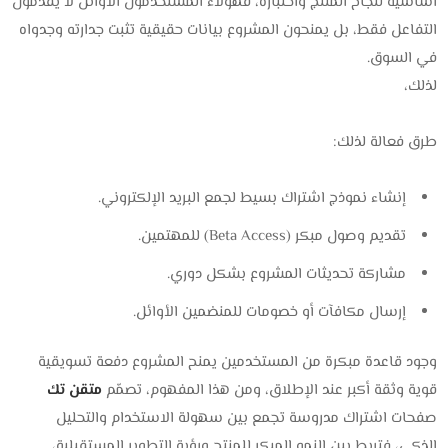
أساسية لنجاح المنتج واختباره، فهؤلاء المستخدمون الأوائل لا يقدّمون
التفاعل فقط، بل يمنحون المشروع بيانات حقيقية تثبت جدارته وجدواه
في السوق.
لذلك،
طرق فعالة لذلك:
إنشاء نموذج اشتراك بسيط لجمع البريد الإلكتروني.
تقديم وصول مبكر (Beta Access) للمهتمين.
مشاركة تحديثات المشروع بشكل دوري.
إرسال مكافآت أو خصومات للمنضمين الأوائل.
وجود قاعدة مبكرة من المستخدمين يمنح المشروع دفعة تسويقية
قوية وثقة أكبر عند الإطلاق، ومن هذا المفهوم، تصمّم
متقن تك
صفحات اشتراك مدروسة تجمع بين سهولة الاستخدام والتحليل
الذكي، فتربط بين النمو المبكر للمنتج ورؤية التطوير المستقبلية،