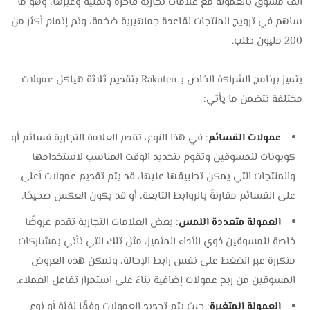
ألف مسوق بالعمولة مع علامات تجارية فاخرة وتقنية وغيرها، وهو ما
ساهم في ترويج المنتجات لقاعدة جماهيرية ضخمة، وتم إتمام أكثر من
200 مليون طلب.
يتميز برنامج الشراكة الخاص بـ Rakuten بتقديم ثلاثة هياكل عمولات
مختلفة تتضمن ما يأتي:
عمولات القسائم
: في هذا النوع، تقدم العلامة التجارية قسائم أو
كوبونات للمسوقين وتقوم بتحديد الوقت المناسب لاستخدامها
والمنتجات التي يمكن تطبيقها عليها، قد يتم تقديم عمولات أعلى
على القسائم مقارنةً بالروابط التابعة، أو قد يكون العكس صحيحًا.
العمولة متعددة اللمس
: بعض العلامات التجارية تقدم عروضًا
خاصة للمسوقين ذوي الأداء المتميز، مثل تلك التي تأتي بمشاركات
متكررة عبر الضغط على نفس رابط الإحالة، وتمكن هذه العروض
المسوقين من ربح عمولات إضافية بناءً على استمرار تفاعل العملاء.
العمولة المتغيرة
: حيث يتم تحديد العمولات وفقًا لفئة أو نوع