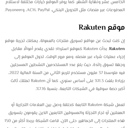
الخامس عشر ونهاية الشهر. كما يوفر الموقع خيارات مختلفة لاستلام
المدفوعات عبر منصات مثل التحويل البنكي، ACH، PayPal، وPayoneer.
موقع Rakuten
إن كنت تبحث عن مواقع تسويق منتجات بالعمولة، يمكنك تجربة موقع
Rakuten
. بدأت Rakuten كموقع استرداد نقدي يقدم أموالًا مقابل
إجراء عمليات شراء عبر منصته. ومع مرور الوقت، تحول الموقع إلى
وجهة تسوق رائدة، حيث بلغ عدد المستخدمين النشطين المسجلين
فيه متوسط 37 مليون مستخدم للربع الثاني من السنة المالية 2022،
بزيادة بلغت 11.3% على أساس سنوي. كما أن Rakuten تمتلك ثالث
أكبر حصة سوقية في الشبكات التابعة، بنسبة 7.16%.
تعمل شبكة Rakuten التابعة كحلقة وصل بين العلامات التجارية أو
المعلنين أو تجار التجزئة والمسوقين التابعين الذين يقومون بتسويق
هذه المنتجات إلى الجماهير. حتى الآن، قامت الشبكة بربط أكثر من 150