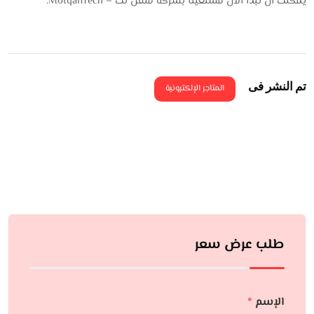
يمكنك أن تبدأ الآن مستعينًا بشركة متقن تك – MotqanTech.
تم النشر فى
المتاجر الإلكترونية
طلب عرض سعر
الإسم
*