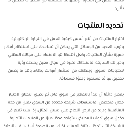
كيفية العمل في التجارة الإلكترونية بسلسلة من الخطوات تتضمن ما
يأتي:
تحديد المنتجات
اختيار المنتجات من أهم أسس كيفية العمل في التجارة الإلكترونية.
وتوجد العديد من الوسائل التي يمكن أن تساعدك على استلهام أفكار
مميزة بشأن المنتجات، ولعل أهمها هو الاعتماد على مجالك المهني
وخبراتك السابقة. فامتلاكك لخبرة في مجال معين يمنحك رؤية
لاحتياجات السوق، ويمكنك من استثمار أموالك بذكاء، وهو ما يضمن
تحقيق عوائد مستمرة ونموًا مستدامًا.
يفضل دائمًا أن تبدأ بالتفكير في سوق عام، ثم تضيق النطاق لاختيار
مجال متخصص، فاستهداف شريحة محددة من السوق يقلل من حدة
المنافسة ويزيد من فرص النجاح. على سبيل المثال، إذا كنت تفكر في
دخول سوق أدوات المطبخ، ستواجه عددًا كبيرًا من العلامات التجارية
الراسخة التي تحظى بثقة العملاء. لذلك، من الحكمة أن تركز في البداية