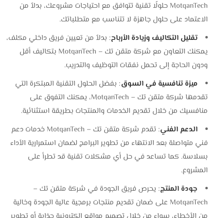
MotqanTech حلولًا تقنية تتوافق مع احتياجات مشروعك، بدلاً من
الاعتماد على حلول جاهزة لا تتناسب مع متطلباتك.
تقليل التكاليف وزيادة الأرباح
: بدلاً من تعيين فريق داخلي مكلف،
يمكنك التعاون مع شركة متقن تك – MotqanTech بتكاليف أقل
ودون الحاجة إلى تحمل نفقات التوظيف والتدريب.
ميزة تنافسية في السوق
: بفضل الحلول التقنية المبتكرة التي
تقدمها شركة متقن تك – MotqanTech، يمكنك التفوق على
منافسيك من خلال تقديم الخدمات والمنتجات بطريقة استثنائية.
الدعم الفني
: تقدم شركة متقن تك – MotqanTech خدمات دعم
فني متواصلة بعد الانتهاء من تطوير البرامج لضمان استمرارية الأداء
بسلاسة. كما تساعد في حل أي مشكلات تقنية قد تطرأ على
المشروع.
جودة المنتج
: يحرص فريق الجودة في شركة متقن تك –
MotqanTech على ضمان تقديم منتجات برمجية عالية الجودة وخالية
من الأخطاء، سواء من خلال تصميم مواقع إلكترونية جذابة أو تطوير