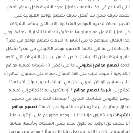
التي تساهم في جذب العملاء وتعزيز وجود الشركة داخل سوق العمل،
تعتمد شركة متقن تك أفضل شركة تصميم مواقع الكترونية على
تقديم خدمات تصميم المواقع المتطورة، الأمر الذي يساعد الشركات
في تعزيز التفاعل مع جمهورها وتحقيق أهدافها التجارية بكفاءة، وفي
هذا المقال سنوضح ما هي أشهر 10 شركات تصميم مواقع في مصر؟
بالإضافة إلى ما هي تكلفة التصميم موقع الكتروني في مصر؟ بشكل
عام وشركة متقن تك بشكل خاص، فـ
من بين كل الشركات التي تقدم
خدمة
تصميم موقع إلكتروني
، ما هي أفضل 10 شركات تصميم مواقع
إلكترونية ؟ سوف نجيب على هذا السؤال، سواء على مستوى العالم أو
على مستوى الوطن العربي. لكن في البداية، لنطرح سؤال آخر، لماذا
تحتاج إلى
شركة تصميم مواقع
؟ أو بالأحرى، لماذا تحتاج إلى تصميم
موقع إلكتروني لنشاطك التجاري ؟ ببساطة لأنك ترغب في توسيع
نطاق جمهورك. بينما يستفيد منافسوك من خدمات
تصميم مواقع
الشركات
ويستغلون مزاياها لبناء ودعم حضورهم على الإنترنت، عليك
ألا تتخلف عن الركب. قد تكون تقدم نفس المنتجات وبأسعار مماثلة
لمنافسيك، لكن ما الذي سيجعل نشاطك مميزًا ؟ موقع ويب مصمم