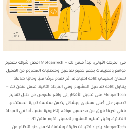
في المرحلة الأولى، تبدأ متقن تك – MotqanTech ا
فضل شركة تصميم
مواقع وتطبيقات
بجمع جميع تفاصيل ومتطلبات المشروع من العميل
لضمان استيعاب كافة احتياجاته، ثم تقدم عرضًا فنيًا وماليًا شاملاً
يتناول كافة تفاصيل المشروع. وفي المرحلة الثانية، تعمل متقن تك –
MotqanTech على تحويل الأفكار إلى واقع ملموس من خلال تقديم
تصميم على أعلى مستوى وبشكل يضمن سلاسة تجربة المستخدم،
فهي
لديها فريق من مصممين مواقع إلكترونية متميز،
أما في المرحلة
النهائية، وقبل تسليم المشروع للعميل، تقوم متقن تك –
MotqanTech بإجراء اختبارات دقيقة وشاملة لضمان خلو النظام من