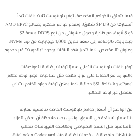
فيما يتعلق بالخوادم المخصصة، توفر بلوهوست ثلاث باقات تبدأ
أسعارها من 141.19$ شهريًا، وتقدم خوادم مجهزة بمعالج AMD EPYC
ذو 8 أنوية، مع ذاكرة وصول عشوائي من نوع DDR5 بسعة 32
جيجابايت، بالإضافة إلى سعة تخزين 1,000 جيجابايت من نوع NVMe،
وعنوان IP مخصص، كما تتميز هذه الباقات بوجود “باندويث” غير محدود.
توفر باقات بلوهوست الأعلى سعرًا ترقيات إضافية للمواصفات
والموارد، مع الحفاظ على مزايا مهمة مثل صلاحيات الجذر، لوحة تحكم
cPanel، وشهادة SSL مجانية. كما يمكن ترقية موارد الخادم بشكل
منفصل عبر لوحة التحكم.
من الواضح أن أسعار خوادم بلوهوست الخاصة تنافسية مقارنة
بالأسعار السائدة في السوق. ولكن، يجب ملاحظة أن بعض المزايا
الأساسية مثل النسخ الاحتياطي ومكافحة الفيروسات تتطلب
اشتراكات منفصلة في خدمات إضافية مثل Codeguard و SiteLock،