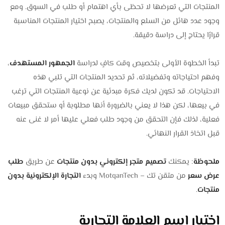
المنتجات التي تعرضها لا تحظى بأي اهتمام أو طلب في السوق. ومع
وجود عدد هائل من السلع والمنتجات، يصبح اختيار المنتجات المناسبة
قرارًا يحتاج إلى دراسة دقيقة.
تبدأ الخطوة الأولى بتخصيص وقت كافٍ لدراسة
الجمهور المستهدف
،
وفهم احتياجاته وتفضيلاته، ثم تحديد المنتجات التي تلبي هذه
الاحتياجات. قد تكون لديك فكرة مبدئية عن نوعية المنتجات التي ترغب
في بيعها، لكن هذا لا يعني بالضرورة أنها مطلوبة أو ستحقق مبيعات
فعلية، لذلك فإن التحقق من وجود طلب فعلي عليها أمر لا غنى عنه
قبل اتخاذ القرار النهائي.
ملحوظة
: يمكنك
تصميم متجر إلكتروني بدون منتجات
عن طريق
طلب
عرض سعر
من متقن تك – MotqanTech وبدء
التجارة الإلكترونية بدون
منتجات
.
اختيار اسم العلامة التجارية