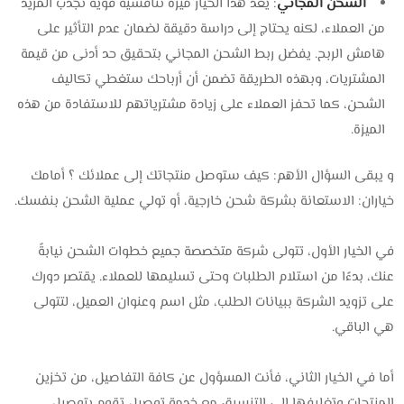
الشحن المجاني
: يعد هذا الخيار ميزة تنافسية قوية تجذب المزيد
من العملاء، لكنه يحتاج إلى دراسة دقيقة لضمان عدم التأثير على
هامش الربح. يفضل ربط الشحن المجاني بتحقيق حد أدنى من قيمة
المشتريات، وبهذه الطريقة تضمن أن أرباحك ستغطي تكاليف
الشحن، كما تحفز العملاء على زيادة مشترياتهم للاستفادة من هذه
الميزة.
و يبقى السؤال الأهم: كيف ستوصل منتجاتك إلى عملائك ؟ أمامك
خياران: الاستعانة بشركة شحن خارجية، أو تولي عملية الشحن بنفسك.
في الخيار الأول، تتولى شركة متخصصة جميع خطوات الشحن نيابةً
عنك، بدءًا من استلام الطلبات وحتى تسليمها للعملاء. يقتصر دورك
على تزويد الشركة ببيانات الطلب، مثل اسم وعنوان العميل، لتتولى
هي الباقي.
أما في الخيار الثاني، فأنت المسؤول عن كافة التفاصيل، من تخزين
المنتجات وتغليفها إلى التنسيق مع خدمة توصيل تقوم بتوصيل