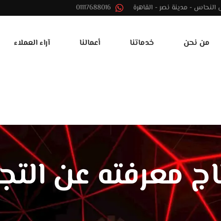
01117688016
من نحن
خدماتنا
أعمالنا
آراء العملاء
ج معرفته عن التجار