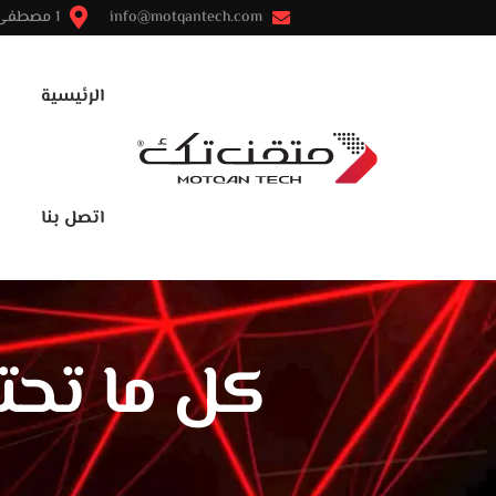
info@motqantech.com
1 مصطفى النحاس - مدينة نصر - القاهرة
الرئيسية
اتصل بنا
كل ما تحتا