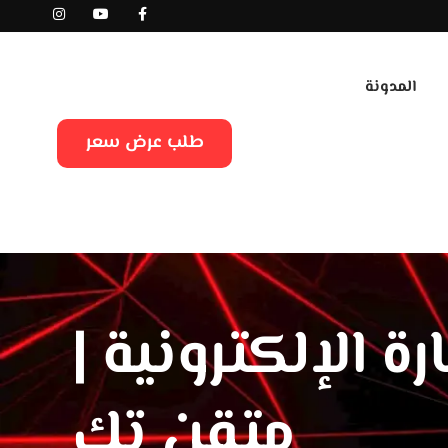
المدونة
طلب عرض سعر
ة الإلكترونية |
متقن تك