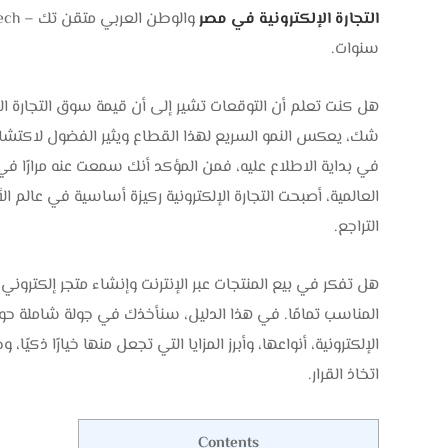
التجارة الإلكترونية في مصر
والوطن العربي متقن تك – MotqanTech، خبراء إنشاء
سنوات.
شك، يعكس النمو السريع لهذا القطاع ويثير الفضول لاكتشاف ال
في بداية الاطلاع عليه، فمن المؤكد أنك سمعت عنه مرارًا في
العالمية، أصبحت التجارة الإلكترونية ركيزة أساسية في عال
التراجع.
هل تفكر في بيع المنتجات عبر الإنترنت وإنشاء متجر إلكتروني ي
المناسب تمامًا. في هذا الدليل، سنأخذك في جولة شاملة حول ع
الإلكترونية، أنواعها، وأبرز المزايا التي تجعل منها خيارًا ذك
اتخاذ القرار.
Contents