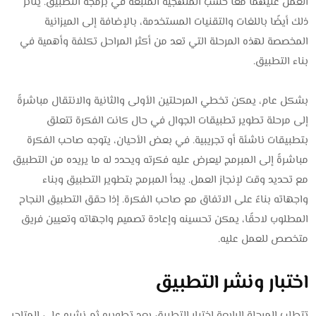
العمل عليهما معًا حسب المنهجية المتبعة في برمجة التطبيق. يتأثر
ذلك أيضًا باللغات والتقنيات المستخدمة، بالإضافة إلى الميزانية
المخصصة لهذه المرحلة التي تعد من أكثر المراحل تكلفة وأهمية في
بناء التطبيق.
بشكل عام، يمكن تخطي المرحلتين الأولى والثانية والانتقال مباشرةً
إلى مرحلة تطوير تطبيقات الجوال في حال كانت الفكرة تتعلق
بتطبيقات ناشئة أو تجريبية. في بعض الأحيان، يتوجه صاحب الفكرة
مباشرةً إلى المبرمج ليعرض عليه فكرته ويحدد له ما يريده من التطبيق
مع تحديد وقت لإنجاز العمل. يبدأ المبرمج بتطوير التطبيق وبناء
واجهاته بناءً على الاتفاق مع صاحب الفكرة. إذا حقق التطبيق النجاح
المطلوب لاحقًا، يمكن تحسينه وإعادة تصميم واجهاته وتعيين فريق
متخصص للعمل عليه.
اختبار ونشر التطبيق
تتطلب المرحلة الرابعة اختبار التطبيق بعد تطويره ثم نشره على المتاجر