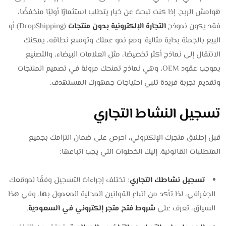
هوامش الربح. إذا كنت تبحث عن خيار يتطلب استثمارًا أوليًا منخفضًا،
فقد يكون نموذج
التجارة الإلكترونية بدون منتجات
(DropShipping) أو
البيع بالجملة بداية مثالية. ومع نمو عملك وتوسع نطاقه، يمكنك
الانتقال إلى نماذج أكثر تخصيصًا، مثل العلامات البيضاء، والتصنيع
بموجب عقود OEM، وهي نماذج تمنحك مرونة في تصميم المنتجات
وتقديم تجربة فريدة تلبي احتياجات جمهورك المستهدف.
تسجيل النشاط التجاري
قبل إطلاق متجرك الإلكتروني، احرص على ضمان التزامك بجميع
المتطلبات القانونية. إليك الخطوات التي يجب اتباعها:
تسجيل نشاطك التجاري
: تختلف إجراءات التسجيل وفقًا لموقعك
الجغرافي، لذا تأكد من اتباع القوانين المحلية المعمول بها. وفي هذا
السياق، تعرف على
شروط فتح متجر إلكتروني في السعودية
.