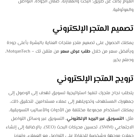
القيام بذلك عن طريق: البحث والمقارنة، ضمان الجودة، التواصل
والموثوقية.
تصميم المتجر الإلكتروني
يمكنك الحصول على تصميم متجر منتجات العناية بالبشرة بأعلى جودة
وبأفضل سعر من خلال
طلب عرض سعر
من متقن تك – MotqanTech،
ودمتم بخير.
ترويج المتجر الإلكتروني
يتطلب نجاح متجرك تنفيذ استراتيجية تسويق تهدف إلى الوصول إلى
جمهورك المستهدف وتحويلهم إلى عملاء مستدامين. لتحقيق ذلك،
يمكنك استخدام مجموعة مختلفة من الأدوات والأساليب التسويقية،
مثل:
التسويق عبر البريد الإلكتروني
، التسويق عبر وسائل التواصل
الاجتماعي (SMM)، تحسين محركات البحث (SEO)، بالإضافة إلى إنشاء
حملات موجهة وشخصية للحفاظ على التواصل مع العملاء، وتعزيز