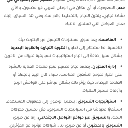
مصر
، السعودية، أو أي مكان في الوطن العربي غير مضمون، وكأي
نشاط تجاري، يقترن النجاح بالتخطيط والدراسة. وفي هذا السياق، إليك
بعض العوامل التي تستحق الانتباه:
المنافسة
: يعد سوق مستلزمات التجميل عبر الإنترنت بيئة
تنافسية، لذا ستحتاج إلى تطوير
الهوية التجارية والهوية البصرية
بشكل مميز إضافةً إلى اتباع استراتيجيات تسويقية تميزك عن الآخرين.
إدارة المخزون
: يعتمد نجاح تصميم متجر منتجات العناية بالبشرة
على اختيار نموذج التشغيل المناسب، سواء كان البيع بالجملة أو
العلامة البيضاء، حيث يؤثر ذلك بشكل مباشر على هوامش الربح
وأوقات تسليم الطلبات.
استراتيجيات التسويق
: يتطلب الوصول إلى جمهورك المستهدف
استثمارًا مدروسًا في استراتيجيات التسويق، مثل تحسين محركات
البحث، و
التسويق عبر مواقع التواصل الاجتماعي
، إما عن طريق
التسويق بالمحتوى
أو عن طريق بناء شراكات مؤثرة مع المؤثرين.