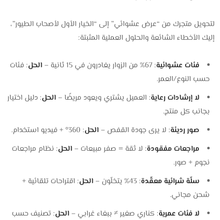
لتحويل متجرك من “عرض عشوائي” إلى “الخيار الأول لأصحاب الطيور”،
إليك الأخطاء الشائعة والحلول العملية المثبتة:
فئات عشوائية
: 67% من الزوار يغادرون في 15 ثانية –
الحل
: فئات
حسب النوع/العمر.
لا إرشادات رعاية
: العميل يشتري ويعود مريضًا –
الحل
: دليل اختيار
بجانب كل منتج.
صور رديئة
: لا يرى جودة القفص –
الحل
: 360° + فيديو استخدام.
مراجعات مفقودة
: لا ثقة = صفر مبيعات –
الحل
: نظام مراجعات
نجوم + صور.
سلّة شرائية معقّدة
: 43% يتخلّون –
الحل
: اقتراحات تلقائية +
شحن مجاني.
لا فئات عمرية
: كناري صغير ≠ ببغاء غرابي –
الحل
: تصنيف حسب