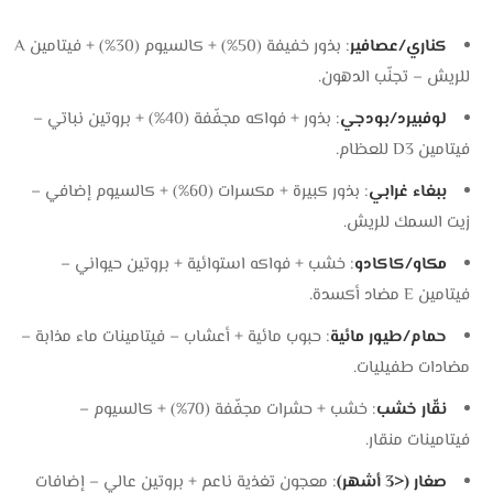
كناري/عصافير
: بذور خفيفة (50%) + كالسيوم (30%) + فيتامين A
للريش – تجنّب الدهون.
لوفبيرد/بودجي
: بذور + فواكه مجفّفة (40%) + بروتين نباتي –
فيتامين D3 للعظام.
ببغاء غرابي
: بذور كبيرة + مكسرات (60%) + كالسيوم إضافي –
زيت السمك للريش.
مكاو/كاكادو
: خشب + فواكه استوائية + بروتين حيواني –
فيتامين E مضاد أكسدة.
حمام/طيور مائية
: حبوب مائية + أعشاب – فيتامينات ماء مذابة –
مضادات طفيليات.
نقّار خشب
: خشب + حشرات مجفّفة (70%) + كالسيوم –
فيتامينات منقار.
صغار (<3 أشهر)
: معجون تغذية ناعم + بروتين عالي – إضافات