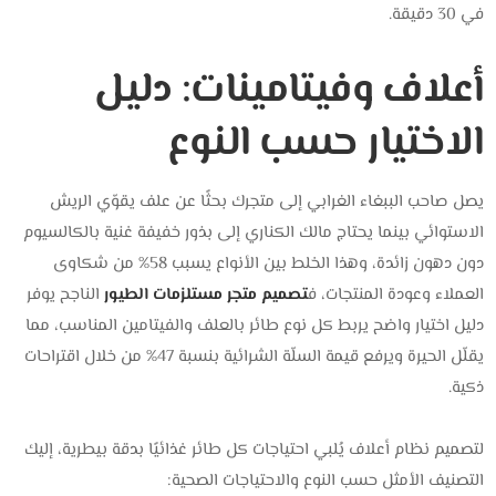
في 30 دقيقة.
أعلاف وفيتامينات: دليل
الاختيار حسب النوع
يصل صاحب الببغاء الغرابي إلى متجرك بحثًا عن علف يقوّي الريش
الاستوائي بينما يحتاج مالك الكناري إلى بذور خفيفة غنية بالكالسيوم
دون دهون زائدة، وهذا الخلط بين الأنواع يسبب 58% من شكاوى
العملاء وعودة المنتجات، ف
تصميم متجر مستلزمات الطيور
الناجح يوفر
دليل اختيار واضح يربط كل نوع طائر بالعلف والفيتامين المناسب، مما
يقلّل الحيرة ويرفع قيمة السلّة الشرائية بنسبة 47% من خلال اقتراحات
ذكية.
لتصميم نظام أعلاف يُلبي احتياجات كل طائر غذائيًا بدقة بيطرية، إليك
التصنيف الأمثل حسب النوع والاحتياجات الصحية: