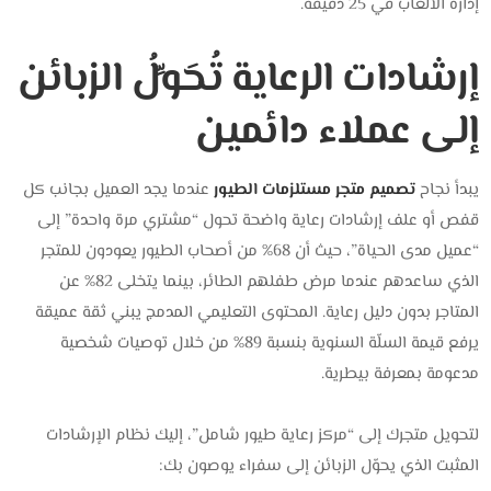
إدارة الألعاب في 25 دقيقة.
إرشادات الرعاية تُحَوِّلُ الزبائن
إلى عملاء دائمين
يبدأ نجاح
تصميم متجر مستلزمات الطيور
عندما يجد العميل بجانب كل
قفص أو علف إرشادات رعاية واضحة تحول “مشتري مرة واحدة” إلى
“عميل مدى الحياة”، حيث أن 68% من أصحاب الطيور يعودون للمتجر
الذي ساعدهم عندما مرض طفلهم الطائر، بينما يتخلى 82% عن
المتاجر بدون دليل رعاية. المحتوى التعليمي المدمج يبني ثقة عميقة
يرفع قيمة السلّة السنوية بنسبة 89% من خلال توصيات شخصية
مدعومة بمعرفة بيطرية.
لتحويل متجرك إلى “مركز رعاية طيور شامل”، إليك نظام الإرشادات
المثبت الذي يحوّل الزبائن إلى سفراء يوصون بك: