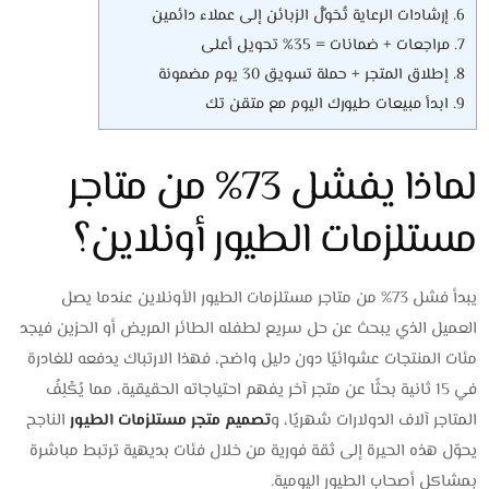
6.
إرشادات الرعاية تُحَوِّلُ الزبائن إلى عملاء دائمين
7.
مراجعات + ضمانات = 35% تحويل أعلى
8.
إطلاق المتجر + حملة تسويق 30 يوم مضمونة
9.
ابدأ مبيعات طيورك اليوم مع متقن تك
لماذا يفشل 73% من متاجر
مستلزمات الطيور أونلاين؟
يبدأ فشل 73% من متاجر مستلزمات الطيور الأونلاين عندما يصل
العميل الذي يبحث عن حل سريع لطفله الطائر المريض أو الحزين فيجد
مئات المنتجات عشوائيًا دون دليل واضح، فهذا الارتباك يدفعه للغادرة
في 15 ثانية بحثًا عن متجر آخر يفهم احتياجاته الحقيقية، مما يُكْلِفُ
المتاجر آلاف الدولارات شهريًا، و
تصميم متجر مستلزمات الطيور
الناجح
يحوّل هذه الحيرة إلى ثقة فورية من خلال فئات بديهية ترتبط مباشرة
بمشاكل أصحاب الطيور اليومية.