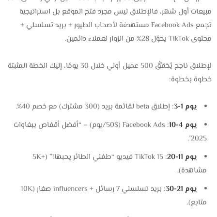
مبيعات أول شهر، فالإطلاق ليس مجرد فتح الموقع بل استراتيجية
تجمع Facebook Ads مستهدفة لأصحاب الطيور + بريد تسلسلي +
محتوى TikTok يحوّل 28% من الزوار لعملاء دائمين.
لإطلاق ناجح يُحَقِّقُ 500 عميل أولي خلال 30 يومًا، إليك الخطة المثبتة
خطوة بخطوة:
يوم 1-3
: إطلاق beta لقائمة بريد (300 مشترك) مع خصم 40%.
يوم 4-10
: Facebook Ads (50$/يوم) – “أفضل أقفاص ببغاوات
2025”.
يوم 11-20
: TikTok 15 فيديو “طفلي الطائر يحبها!” (+5K
مشاهدة).
يوم 21-30
: بريد تسلسلي 7 رسائل + influencers صغار (10K
متابع).