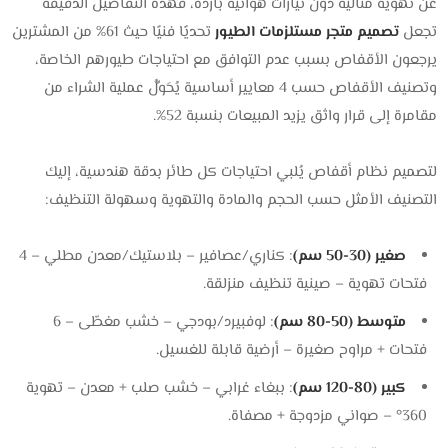
عن تهوية مثالية دون تيارات هوائية باردة، فهذه التفاصيل الدقيقة
تجعل
تصميم متجر مستلزمات الطيور
تحديًا فنيًا حيث 61% من المشترين
يرجعون الأقفاص بسبب عدم التوافق مع احتياجات طيورهم الخاصة،
وتصنيف الأقفاص حسب 4 معايير أساسية يُحَوِّلُ عملية الشراء من
مقامرة إلى قرار واثق يزيد المبيعات بنسبة 52%.
لتصميم نظام أقفاص يُلبي احتياجات كل طائر بدقة هندسية، إليك
التصنيف الأمثل حسب الحجم والمادة والتهوية وسهولة التنظيف:
صغير (30-50 سم)
: كناري/عصافير – بلاستيك/معدن مطلي – 4
فتحات تهوية – صينية تنظيف منزلقة.
متوسط (50-80 سم)
: لوفبيرد/بودجي – خشب مغطّى – 6
فتحات + مراوح صغيرة – أرضية قابلة للغسيل.
كبير (80-120 سم)
: ببغاء غرابي – خشب صلب + معدن – تهوية
360° – صواني مزدوجة + مصفاة.