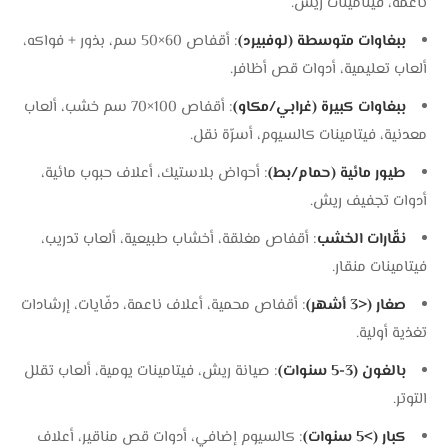
ناعمة، فيتامينات ريش.
ببغاوات متوسطة (لوفبيرد)
: أقفاص 60×50 سم، بذور + فواكه،
ألعاب تعليمية، أدوات قص أظافر.
ببغاوات كبيرة (غرابي/مكاو)
: أقفاص 100×70 سم خشب، ألعاب
معدنية، فيتامينات كالسيوم، أسرّة نقل.
طيور مائية (حمام/بط)
: أحواض بلاستيك، أعلاف حبوب مائية،
أدوات تجفيف ريش.
نقّارات الخشب
: أقفاص مغلقة، أخشاب طبيعية، ألعاب تدريب،
فيتامينات منقار.
صغار (<3 أشهر)
: أقفاص محمية، أعلاف ناعمة، دفّايات، إرشادات
تغذية أولية.
بالغون (3-5 سنوات)
: صيانة ريش، فيتامينات يومية، ألعاب تقلل
التوتر.
كبار (>5 سنوات)
: كالسيوم إضافي، أدوات قص مناقير، أعلاف