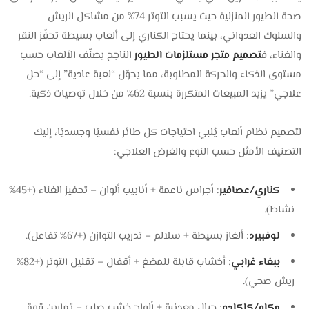
صحة الطيور المنزلية حيث يسبب التوتر 74% من مشاكل الريش
والسلوك العدواني، بينما يحتاج الكناري إلى ألعاب بسيطة تحفّز النقر
والغناء، ف
تصميم متجر مستلزمات الطيور
الناجح يصنّف الألعاب حسب
مستوى الذكاء والحركة المطلوبة، مما يحوّل “لعبة عادية” إلى “حل
علاجي” يزيد المبيعات المتكررة بنسبة 62% من خلال توصيات ذكية.
لتصميم نظام ألعاب يُلبي احتياجات كل طائر نفسيًا وجسديًا، إليك
التصنيف الأمثل حسب النوع والغرض العلاجي:
كناري/عصافير
: أجراس ناعمة + أنابيب ألوان – تحفيز الغناء (+45%
نشاط).
لوفبيرد
: ألغاز بسيطة + سلالم – تدريب التوازن (+67% تفاعل).
ببغاء غرابي
: أخشاب قابلة للمضغ + أقفال – تقليل التوتر (+82%
ريش صحي).
مكاو/كاكادو
: حبال معدنية + ألواح خشب صلب – تمارين قوة