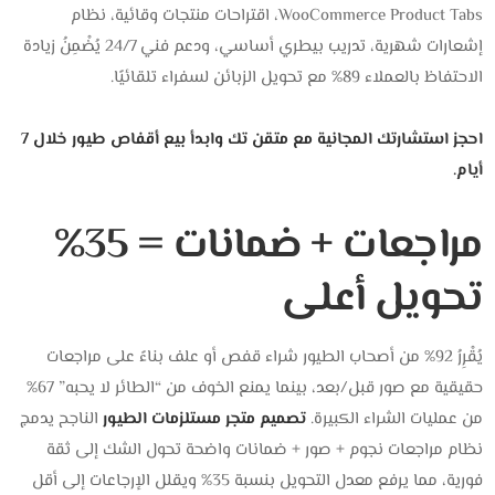
WooCommerce Product Tabs، اقتراحات منتجات وقائية، نظام
إشعارات شهرية، تدريب بيطري أساسي، ودعم فني 24/7 يُضْمِنُ زيادة
الاحتفاظ بالعملاء 89% مع تحويل الزبائن لسفراء تلقائيًا.
احجز استشارتك المجانية مع متقن تك وابدأ بيع أقفاص طيور خلال 7
أيام.
مراجعات + ضمانات = 35%
تحويل أعلى
يُقْرِرُ 92% من أصحاب الطيور شراء قفص أو علف بناءً على مراجعات
حقيقية مع صور قبل/بعد، بينما يمنع الخوف من “الطائر لا يحبه” 67%
من عمليات الشراء الكبيرة.
تصميم متجر مستلزمات الطيور
الناجح يدمج
نظام مراجعات نجوم + صور + ضمانات واضحة تحول الشك إلى ثقة
فورية، مما يرفع معدل التحويل بنسبة 35% ويقلل الإرجاعات إلى أقل