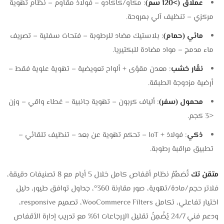
عملاق (>120 سم)
: مكاو/كاكادو – فولاذ مقاوم – نظام تهوية
مركزي – تنظيف آلي بمروحة.
مائي (حمام)
: بلاستيك مضاد للرطوبة – فتحات سفلية – تصريف
ماء مدمج – مواد مضادة للبكتيريا.
نقّار خشب
: معدن مقوّى + ألواح تعويضية – تهوية علوية فقط –
أرضية مزدوجة الطبقة.
محمول (سفر)
: ألياف كربون – تهوية جانبية – غطاء واقي – وزن
<3 كجم.
ذكي
: فولاذ + IoT – تحكم تهوية عن بعد – تنظيف تلقائي –
تطبيق مراقبة رطوبة.
متقن تك
تُصَمِّمُ نظام أقفاص كامل خلال 5 أيام مع 8 تصنيفات دقيقة،
فلاتر حجم/مادة/تهوية، صور مقارنة 360°، جداول توافق طيور، دليل
اختيار تفاعلي، تكامل WooCommerce Filters، تصميم responsive،
ودعم فني 24/7 يُضْمِنُ تقليل الإرجاعات 61% مع تدريب إدارة الأقفاص