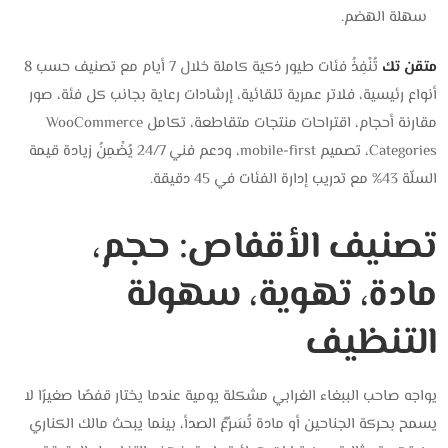
سهلة الهضم.
متقن تك
تُنْفِذُ فئات طيور ذكية كاملة خلال 7 أيام مع تصنيف حسب 8
أنواع رئيسية، فلاتر عمرية تلقائية، إرشادات رعاية بجانب كل فئة، صور
مقارنة أحجام، اقتراحات منتجات متقاطعة، تكامل WooCommerce
Categories، تصميم mobile-first، ودعم فني 24/7 يُضْمِنُ زيادة قيمة
السلّة 43% مع تدريب إدارة الفئات في 45 دقيقة.
تصنيف الأقفاص: حجم،
مادة، تهوية، سهولة
التنظيف
يواجه صاحب الببغاء الغرابي مشكلة يومية عندما يختار قفصًا صغيرًا لا
يسمح بحركة الجناحين أو مادة تُسَرِّعُ الصدأ، بينما يبحث مالك الكناري