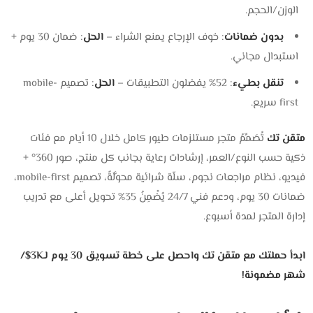
الوزن/الحجم.
بدون ضمانات
: خوف الإرجاع يمنع الشراء –
الحل
: ضمان 30 يوم +
استبدال مجاني.
تنقل بطيء
: 52% يفضلون التطبيقات –
الحل
: تصميم mobile-
first سريع.
متقن تك
تُصَمِّمُ متجر مستلزمات طيور كامل خلال 10 أيام مع فئات
ذكية حسب النوع/العمر، إرشادات رعاية بجانب كل منتج، صور 360° +
فيديو، نظام مراجعات نجوم، سلّة شرائية محوَّلَةً، تصميم mobile-first،
ضمانات 30 يوم، ودعم فني 24/7 يُضْمِنُ 35% تحويل أعلى مع تدريب
إدارة المتجر لمدة أسبوع.
ابدأ حملتك مع متقن تك واحصل على خطة تسويق 30 يوم لـ3K$/
شهر مضمونة!