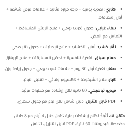
كناري
: تغذية يومية + درجة حرارة مثالية + علامات مرض شائعة +
أول إسعافات.
ببغاء غرابي
: جدول تدريب يومي + علاج الريش المتساقط +
التعامل مع العض.
نقّار خشب
: أمان الأخشاب + علاج الإصابات + جدول نقر صحي.
حمام سباق
: تغذية تنافسية + تحضير المسابقات + علاج الإرهاق.
صغار
: تغذية أول 30 يوم + علامات نمو طبيعي + جدول زيادة وزن.
كبار
: علاج الشيخوخة + كالسيوم وقائي + تقليل التوتر.
فيديو توضيحي
: 60 ثانية لكل إرشادة مع خطوات مرئية.
PDF قابل للتنزيل
: دليل شامل لكل نوع مع جدول شهري.
متقن تك
تُنْفِذُ نظام إرشادات رعاية كامل خلال 4 أيام مع 8 دلائل
مخصصة، فيديوهات 60 ثانية، PDF قابل للتنزيل، تكامل