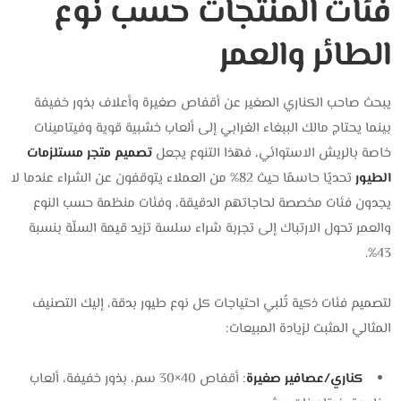
فئات المنتجات حسب نوع
الطائر والعمر
يبحث صاحب الكناري الصغير عن أقفاص صغيرة وأعلاف بذور خفيفة
بينما يحتاج مالك الببغاء الغرابي إلى ألعاب خشبية قوية وفيتامينات
خاصة بالريش الاستوائي، فهذا التنوع يجعل
تصميم متجر مستلزمات
الطيور
تحديًا حاسمًا حيث 82% من العملاء يتوقفون عن الشراء عندما لا
يجدون فئات مخصصة لحاجاتهم الدقيقة، وفئات منظمة حسب النوع
والعمر تحول الارتباك إلى تجربة شراء سلسة تزيد قيمة السلّة بنسبة
43%.
لتصميم فئات ذكية تُلبي احتياجات كل نوع طيور بدقة، إليك التصنيف
المثالي المثبت لزيادة المبيعات:
كناري/عصافير صغيرة
: أقفاص 40×30 سم، بذور خفيفة، ألعاب