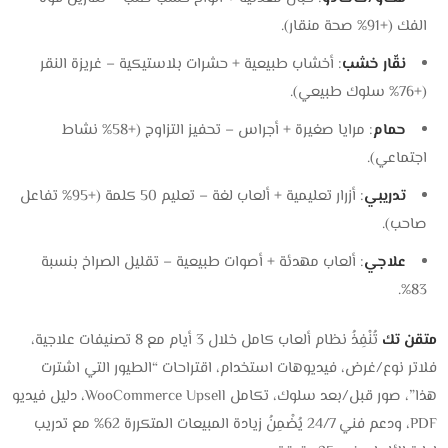
الفك (+91% صحة منقار).
نقّار خشب
: أخشاب طبيعية + حشرات بلاستيكية – غريزة النقر
(+76% سلوك طبيعي).
حمام
: مرايا صغيرة + أجراس – تحفيز التزاوج (+58% نشاط
اجتماعي).
تدريبي
: أزرار تعليمية + ألعاب لغة – تعليم 50 كلمة (+95% تفاعل
صاحب).
علاجي
: ألعاب مهدئة + أصوات طبيعية – تقليل الصراخ بنسبة
83%.
متقن تك
تُنْفِذُ نظام ألعاب كامل خلال 3 أيام مع 8 تصنيفات علاجية،
فلاتر نوع/غرض، فيديوهات استخدام، اقتراحات “الطيور التي اشترت
هذا”، صور قبل/بعد سلوك، تكامل WooCommerce Upsell، دليل فيديو
PDF، ودعم فني 24/7 يُضْمِنُ زيادة المبيعات المتكررة 62% مع تدريب