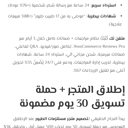
استرداد سريع
: 24 ساعة مع رسالة شكر شخصية (+76% عودة).
شهادات بيطرية
: “موصى به من 17 طبيب طيور” (+88% مبيعات
علاجية).
متقن تك
تُثَبِّتُ نظام مراجعات + ضمانات كامل خلال 3 أيام مع
WooCommerce Reviews Pro، تكامل صور/فيديو، Q&A تفاعلي،
ضمانات مبرمجة، شحن مجاني آلي، استرداد 24 ساعة، شهادات
بيطرية، تدريب إدارة المراجعات، ودعم فني 24/7 يُضْمِنُ 35% تحويل
أعلى مع تقليل الإرجاعات 67%.
إطلاق المتجر + حملة
تسويق 30 يوم مضمونة
يبدأ النجاح الحقيقي لـ
تصميم متجر مستلزمات الطيور
عند الإطلاق
المدروس مع حملة تسويق 30 يوم تجذب 500 عميل أولي وتحقق 3K$