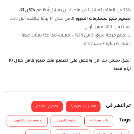
73% من المتاجر تفشل لكن متجرك لن يفشل أبدًا مع
متقن تك
!
تصميم متجر مستلزمات الطيور
كامل خلال 14 يومًا بتكلفة أقل 35%
مع ضمان 500 عميل أولي.
لا تضيّع فرصة سوق نامي 28% – حملتك تبدأ غدًا بفئات ذكية +
إرشادات رعاية + دعم 24/7.
اتصل بمتقن تك الآن
واحصل على تصميم متجر طيور كامل خلال 10
أيام فقط.
تم النشر فى
المتاجر الإلكترونية
تصميم المواقع
Tags
MotqanTech
تجارة إلكترونية
تصميم متجر إلكتروني