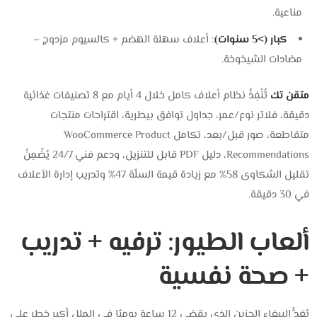
مناعية.
كبار (>5 سنوات)
: أعلاف سهلة الهضم + كالسيوم مزدوج –
مضادات الشيخوخة.
متقن تك
تُنْفِذُ نظام أعلاف كامل خلال 4 أيام مع 8 تصنيفات غذائية
دقيقة، فلاتر نوع/عمر، جداول توافق بيطرية، اقتراحات منتجات
متقاطعة، صور قبل/بعد، تكامل WooCommerce Product
Recommendations، دليل PDF قابل للتنزيل، ودعم فني 24/7 يُضْمِنُ
تقليل الشكاوى 58% مع زيادة قيمة السلّة 47% وتدريب إدارة الأعلاف
في 30 دقيقة.
ألعاب الطيور: ترفيه + تدريب
+ صحة نفسية
يُعَدُّ الببغاء الحزين الذي يقضي 12 ساعة يوميًا في الملل أكبر خطر على