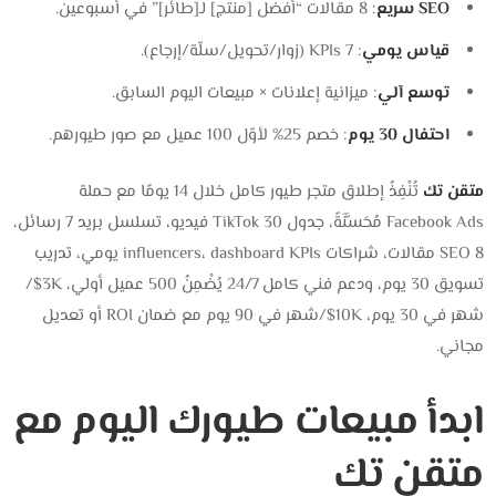
SEO سريع
: 8 مقالات “أفضل [منتج] لـ[طائر]” في أسبوعين.
قياس يومي
: 7 KPIs (زوار/تحويل/سلّة/إرجاع).
توسع آلي
: ميزانية إعلانات × مبيعات اليوم السابق.
احتفال 30 يوم
: خصم 25% لأوّل 100 عميل مع صور طيورهم.
متقن تك
تُنْفِذُ إطلاق متجر طيور كامل خلال 14 يومًا مع حملة
Facebook Ads مُحَسَّنَةً، جدول TikTok 30 فيديو، تسلسل بريد 7 رسائل،
SEO 8 مقالات، شراكات influencers، dashboard KPIs يومي، تدريب
تسويق 30 يوم، ودعم فني كامل 24/7 يُضْمِنُ 500 عميل أولي، 3K$/
شهر في 30 يوم، 10K$/شهر في 90 يوم مع ضمان ROI أو تعديل
مجاني.
ابدأ مبيعات طيورك اليوم مع
متقن تك