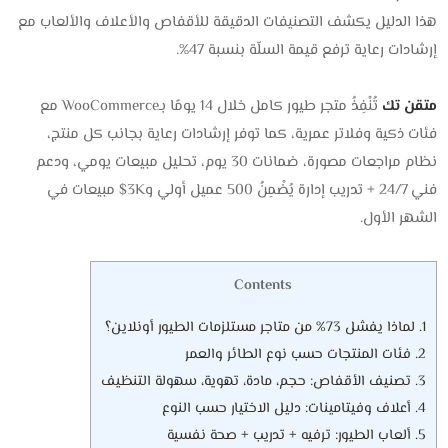
هذا الدليل يكشف التصنيفات الدقيقة للأقفاص والأعلاف والألعاب مع
إرشادات رعاية ترفع قيمة السلّة بنسبة 47%.
متقن تك
تُنْفِذُ متجر طيور كامل خلال 14 يومًا بـWooCommerce مع
فئات ذكية وفلاتر عمرية، كما توفر إرشادات رعاية بجانب كل منتج،
نظام مراجعات مصورة، ضمانات 30 يوم، تحليل مبيعات يومي، ودعم
فني 24/7 + تدريب إدارة يُضْمِنُ 500 عميل أولي و3K$ مبيعات في
الشهر الأول.
Contents
1.
لماذا يفشل 73% من متاجر مستلزمات الطيور أونلاين؟
2.
فئات المنتجات حسب نوع الطائر والعمر
3.
تصنيف الأقفاص: حجم، مادة، تهوية، سهولة التنظيف
4.
أعلاف وفيتامينات: دليل الاختيار حسب النوع
5.
ألعاب الطيور: ترفيه + تدريب + صحة نفسية