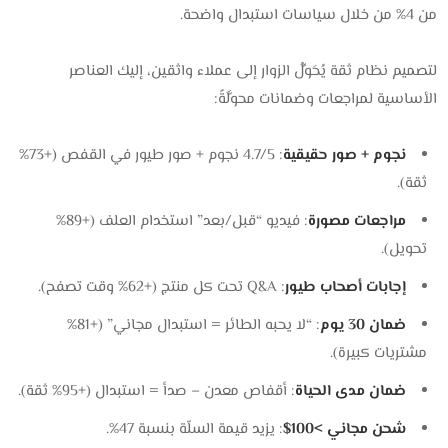
من 4% من خلال سياسات استبدال واضحة.
لتصميم نظام ثقة يُحَوِّلُ الزوار إلى عملاء واثقين، إليك العناصر
الأساسية لمراجعات وضمانات محوَّلَةً:
نجوم + صور حقيقية
: 4.7/5 نجوم + صور طيور في القفص (+73%
ثقة).
مراجعات مصورة
: فيديو “قبل/بعد” استخدام العلف (+89%
تحويل).
إجابات أصحاب طيور
: Q&A تحت كل منتج (+62% وقت تصفح).
ضمان 30 يوم
: “لا يحبه الطائر = استبدال مجاني” (+81%
مشتريات كبيرة).
ضمان مدى الحياة
: أقفاص معدن – صدأ = استبدال (+95% ثقة).
شحن مجاني >100$
: يزيد قيمة السلّة بنسبة 47%.