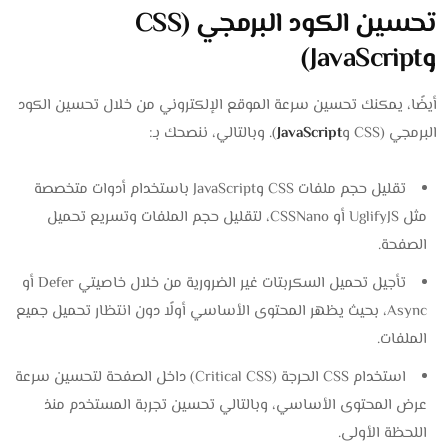
تحسين الكود البرمجي (CSS
وJavaScript)
أيضًا، يمكنك تحسين سرعة الموقع الإلكتروني من خلال تحسين الكود
البرمجي (CSS و
JavaScript
). وبالتالي، ننصحك بـ:
تقليل حجم ملفات CSS وJavaScript باستخدام أدوات متخصصة
مثل UglifyJS أو CSSNano، لتقليل حجم الملفات وتسريع تحميل
الصفحة.
تأجيل تحميل السكربتات غير الضرورية من خلال خاصيتي Defer أو
Async، بحيث يظهر المحتوى الأساسي أولًا دون انتظار تحميل جميع
الملفات.
استخدام CSS الحرجة (Critical CSS) داخل الصفحة لتحسين سرعة
عرض المحتوى الأساسي، وبالتالي تحسين تجربة المستخدم منذ
اللحظة الأولى.