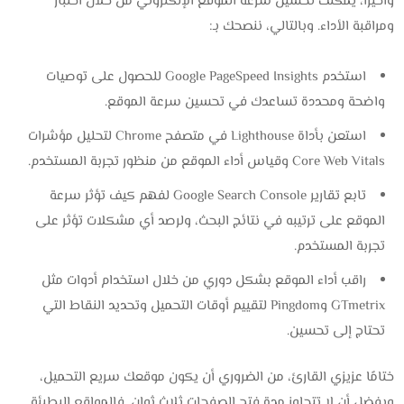
وأخيرًا، يمكنك تحسين سرعة الموقع الإلكتروني من خلال اختبار
ومراقبة الأداء. وبالتالي، ننصحك بـ:
استخدم Google PageSpeed Insights للحصول على توصيات
واضحة ومحددة تساعدك في تحسين سرعة الموقع.
استعن بأداة Lighthouse في متصفح Chrome لتحليل مؤشرات
Core Web Vitals وقياس أداء الموقع من منظور تجربة المستخدم.
تابع تقارير Google Search Console لفهم كيف تؤثر سرعة
الموقع على ترتيبه في نتائج البحث، ولرصد أي مشكلات تؤثر على
تجربة المستخدم.
راقب أداء الموقع بشكل دوري من خلال استخدام أدوات مثل
GTmetrix وPingdom لتقييم أوقات التحميل وتحديد النقاط التي
تحتاج إلى تحسين.
ختامًا عزيزي القارئ، من الضروري أن يكون موقعك سريع التحميل،
ويفضل أن لا تتجاوز مدة فتح الصفحات ثلاث ثوانٍ. فالمواقع البطيئة